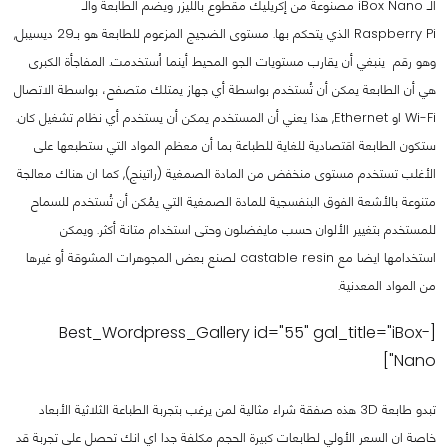
الـ iBox Nano مصنوعة من إكريليك مقطوع بالليزر ويضم الطابعة والـ
Raspberry Pi الذي يتحكم بها. مستوى الضجيج المزعوم للطابعة هو بـ29 ديسيبل,
وهو رقم ينبغي أن يقارب مستويات الجو المحيط أينما اُستخدمت. المفاجأة الكبرى
هي أن الطابعة يمكن أن تُستخدم بواسطة أي جهاز يمتلك متصفح، بواسطة الاتصال
Wi-Fi او Ethernet, هذا يعني أن المستخدم يمكن أن يستخدم أي نظام تشغيل كان.
ستكون الطابعة اقتصادية للغاية للطباعة بما أن معظم المواد التي ستطبعها على
الأغلب تستخدم مستوى منخفض من المادة الصمغية (راتينج), كما ان هناك معالجة
متنوعة بالأشعة الفوق البنفسجية للمادة الصمغية التي يمُكن أن تُستخدم للسماح
للمستخدم بتغيير الألوان حسب مايفضلون وحتى استخدام متانة أكثر. ويمكن
استخدامها ايضا مع castable resin لصنع بعض المجوهرات المشوقة أو غيرها
من المواد المعدنية.
[Best_Wordpress_Gallery id="55" gal_title="iBox-
Nano"]
تبدو طابعة 3D هذه صفقة شراء مثالية لمن يرغب بتجربة الطباعة الثلاثية الأبعاد
خاصة ان السعر الأولي لطابعات كبيرة الحجم مكلفة جدا اي انك تحصل على تجربة قد