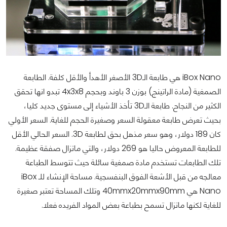
iBox Nano هي طابعة الـ3D الأصغر الأهدأ والأقل كلفة. الطابعة
الصمغية (مادة الراتينج) بوزن 3 باوند وبحجم 4x3x8 تبدو انها تحقق
الكثير من النجاح. طابعة الـ3D تأخذ الأشياء إلى مستوى جديد كليا،
بحيث تعرض طابعة معقولة السعر وصغيرة الحجم للغاية. السعر الأولي
كان 189 دولار، وهو سعر مذهل بحق لطابعة 3D. السعر الحالي الأقل
للطابعة المعروض حاليا هو 269 دولار، والتي ماتزال صفقة عظيمة.
تلك الطابعات تستخدم مادة صمغية سائلة حيث تتوسط الطباعة
معالجه من قبل الأشعة الفوق البنفسجية. مساحة الإنشاء للـ iBox
Nano هي 40mmx20mmx90mm وتلك المساحة تعتبر صغيرة
للغاية لكنها ماتزال تسمح بطباعة بعض المواد الفريده فعلا.