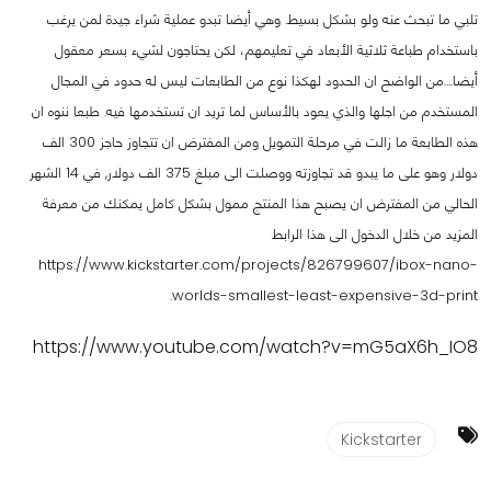
تلبي ما تبحث عنه ولو بشكل بسيط. وهي أيضا تبدو عملية شراء جيدة لمن يرغب
باستخدام طباعة ثلاثية الأبعاد في تعليمهم، لكن يحتاجون لشيء بسعر معقول
أيضا....من الواضح ان الحدود لهكذا نوع من الطابعات ليس له حدود في المجال
المستخدم من اجلها والذي يعود بالأساس لما تريد ان تستخدمها فيه. طبعا ننوه ان
هذه الطابعة ما زالت في مرحلة التمويل ومن المفترض ان تتجاوز حاجز 300 الف
دولار وهو على ما يبدو قد تجاوزته ووصلت الى مبلغ 375 الف دولار, في 14 الشهر
الحالي من المفترض ان يصبح هذا المنتج ممول بشكل كامل يمكنك من معرفة
المزيد من خلال الدخول الى هذا الرابط
https://www.kickstarter.com/projects/826799607/ibox-nano-
worlds-smallest-least-expensive-3d-print.
https://www.youtube.com/watch?v=mG5aX6h_IO8
Kickstarter