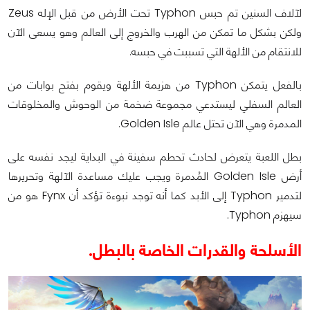
لآلاف السنين تم حبس Typhon تحت الأرض من قبل الإله Zeus
ولكن بشكل ما تمكن من الهرب والخروج إلى العالم وهو يسعى الآن
للانتقام من الألهة التي تسببت في حبسه.
بالفعل يتمكن Typhon من هزيمة الألهة ويقوم بفتح بوابات من
العالم السفلي ليستدعي مجموعة ضخمة من الوحوش والمخلوقات
المدمرة وهي الآن تحتل عالم Golden Isle.
بطل اللعبة يتعرض لحادث تحطم سفينة في البداية ليجد نفسه على
أرض Golden Isle المُدمرة ويجب عليك مساعدة الآلهة وتحريرها
لتدمير Typhon إلى الأبد كما أنه توجد نبوءة تؤكد أن Fynx هو من
سيهزم Typhon.
الأسلحة والقدرات الخاصة بالبطل.