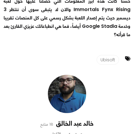
حسناً كانت هذه أبرز المعلومات التي حصلنا عليها حول لعبة
Immortals Fynx Rising والآن لا يتبقى سوى أن ننتظر 3
ديسمبر حيث يتم إصدار اللعبة بشكل رسمي على كل المنصات تقريبا
وخدمة Google Stadia أيضاً، فما هي انطباعاتك عزيزي القارئ بعد
ما قرأته؟
Ubisoft
خالد عبد الخالق
18 متابع
محرر في قسم الألعاب