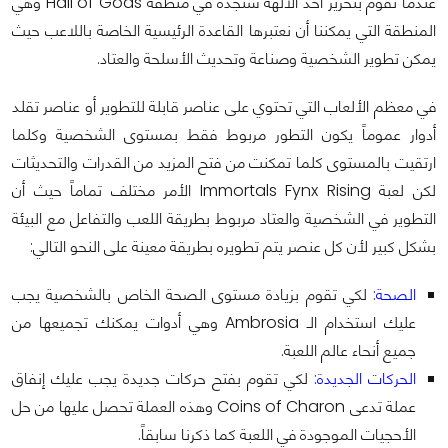
عندما تقوم بتحرير أحد الالهة ستجده في منطقة Hall of Gods وهي
المنطقة التي يمكننا أن نعتبرها القاعدة الرئيسية الخاصة باللاعب حيث
يمكن تطوير الشخصية وصناعة وتحديث الأسلحة والعتاد.
في معظم الألعاب التي تحتوي على عناصر قابلة للتطوير أو عناصر تقلد
أدوار عموماً يكون التطور مربوط فقط بمستوى الشخصية وكلما
ارتقيت بالمستوى كلما تمكنت من فتح المزيد من القدرات والتحديثات
لكن لعبة Immortals Fynx Rising الأمر مختلف تماماً حيث أن
التطوير في الشخصية والعتاد مربوط بطريقة اللعب والتفاعل مع البيئة
بشكل كبير لأن كل عنصر يتم تطويره بطريقة معينة على النحو التالي:
الصحة:
لكي تقوم بزيادة مستوى الصحة الخاص بالشخصية يجب
عليك استخدام الـ Ambrosia وهي أدوات يمكنك تجميعها من
جميع أنحاء عالم اللعبة.
الحركات الجديدة:
لكي تقوم بفتح حركات جديدة يجب عليك إنفاق
عملة تدعى Coins of Charon وهذه العملة تحصل عليها من حل
الأحجيات الموجودة في اللعبة كما ذكرنا سابقاً.