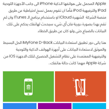
Apple المحمل على هواتفها الذكية iPhone الى جانب الأجهزة اللوحية
IPad والترفيهية iPod فأما ان تقوم بعمل نسخ احتياطية عن طريق
منصة الشركة الشهيرة iCloud او باستخدام برنامج الـ ITunes وان لم
تقم بهذا بصورة دورية فان أي شيء سيحدث لهاتفك يحكم على تلك
البيانات بالضياع حتى ولو كان عن طريق الخطاء.
هنا ياتى دور تطبيق استعادة البيانات iMyFone D-Back الحل البسيط
والموثق لاستعادة البيانات على أجهزة الهواتف الذكية واللوحية
والترفيهية المعتمدة على نظام التشغيل الحصري لتلك الاجهزة iOS من
شركة Apple مهما كانت حالة هاتفك...