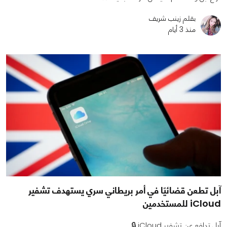
بقلم زينب شريف
منذ 3 أيام
آبل تطعن قضائيًا في أمر بريطاني سري يستهدف تشفير
iCloud للمستخدمين
آبل تدافع عن تشفير iCloud 🔒