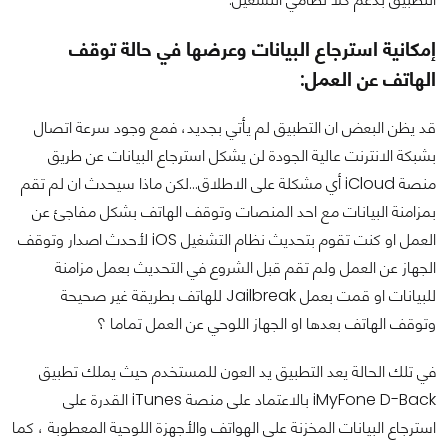
إمكانية استرجاع البيانات وعرضها في حالة توقف
الهاتف عن العمل:
قد يظن البعض ان التطبيق لم يأتي بجديد، فمع وجود سرعة اتصال
بشبكة الانترنت عالية الجودة لن يشكل استرجاع البيانات عن طريق
منصة iCloud أي مشكلة على الاطلاق...لكن ماذا سيحدث ان لم تقم
بمزامنة البيانات مع احد المنصات وتوقف الهاتف بشكل مفاجئ عن
العمل او كنت تقوم بتحديث نظام التشغيل iOS لأحدث اصدار وتوقف
الجهاز عن العمل ولم تقم قبل الشروع في التحديث بعمل مزامنة
للبيانات او قمت بعمل Jailbreak للهاتف بطريقة غير صحيحة
وتوقف الهاتف بعدها او الجهاز اللوحي عن العمل تماما ؟
في تلك الحالة يعد التطبيق يد العون للمستخدم حيث يملك تطبيق
iMyFone D-Back بالاعتماد على منصة iTunes القدرة على
استرجاع البيانات المخزنة على الهواتف والأجهزة اللوحية المعطوبة ، كما