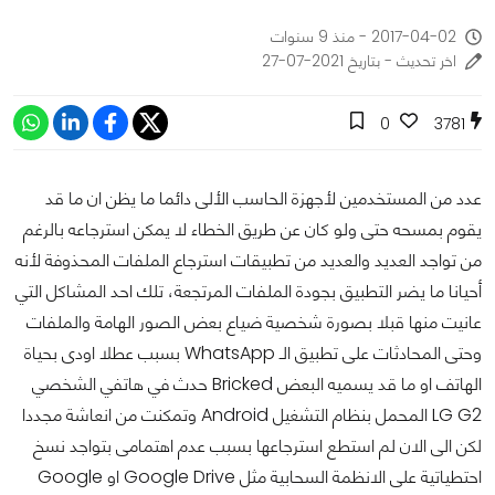
2017-04-02 - منذ 9 سنوات
اخر تحديث - بتاريخ 2021-07-27
0
3781
عدد من المستخدمين لأجهزة الحاسب الألى دائما ما يظن ان ما قد
يقوم بمسحه حتى ولو كان عن طريق الخطاء لا يمكن استرجاعه بالرغم
من تواجد العديد والعديد من تطبيقات استرجاع الملفات المحذوفة لأنه
أحيانا ما يضر التطبيق بجودة الملفات المرتجعة، تلك احد المشاكل التي
عانيت منها قبلا بصورة شخصية ضياع بعض الصور الهامة والملفات
وحتى المحادثات على تطبيق الـ WhatsApp بسبب عطلا اودى بحياة
الهاتف او ما قد يسميه البعض Bricked حدث في هاتفي الشخصي
LG G2 المحمل بنظام التشغيل Android وتمكنت من انعاشة مجددا
لكن الى الان لم استطع استرجاعها بسبب عدم اهتمامى بتواجد نسخ
احتطياتية على الانظمة السحابية مثل Google Drive او Google