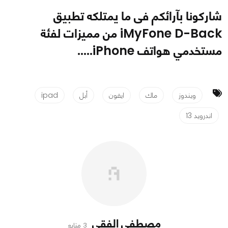
شاركونا بآرائكم فى ما يمتلكه تطبيق
iMyFone D-Back من مميزات لفئة
مستخدمي هواتف iPhone.....
ويندوز
ماك
ايفون
أبل
ipad
اندرويد 13
مصطفى الفقي
3 متابع