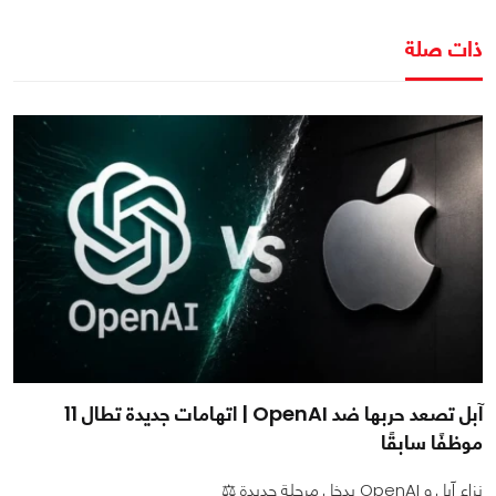
ذات صلة
آبل تصعد حربها ضد OpenAI | اتهامات جديدة تطال 11
موظفًا سابقًا
نزاع آبل و OpenAI يدخل مرحلة جديدة ⚖️