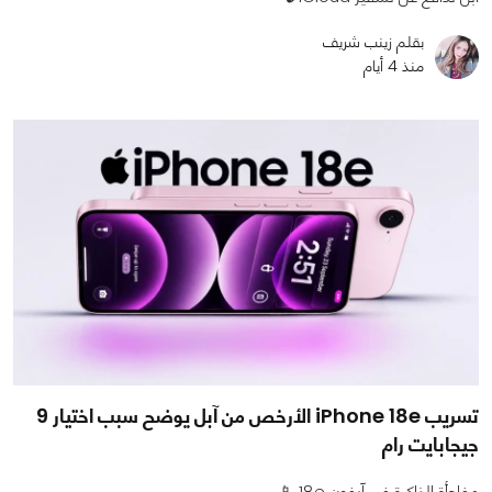
بقلم زينب شريف
منذ 4 أيام
تسريب iPhone 18e الأرخص من آبل يوضح سبب اختيار 9
جيجابايت رام
مفاجأة الذاكرة في آيفون 18e 📱