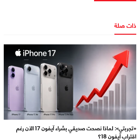
ذات صلة
«تجربتي»: لماذا نصحت صديقي بشراء آيفون 17 الآن رغم
اقتراب آيفون 18؟