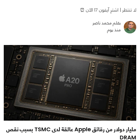
لا تنتظر | اشترِ آيفون 17 الآن ⏰
بقلم محمد ناصر
منذ يوم
مليار دولار من رقائق Apple عالقة لدى TSMC بسبب نقص
DRAM