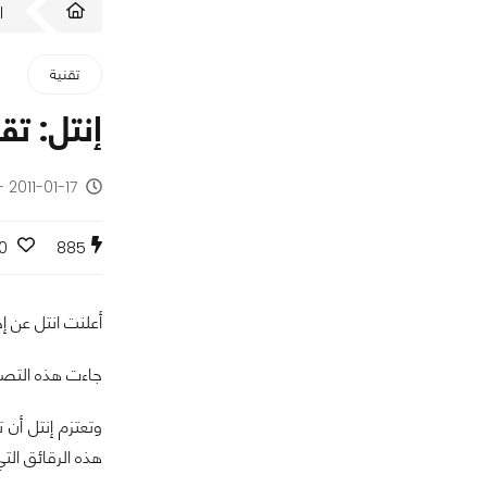
ا
تقنية
إنتل: تقنية 22nm ستكون جاهزة بن
2011-01-17 - منذ 15 سنة
0
885
أعلنت انتل عن إختبارها للرقائق الجد
جاءت هذه التصريحا
هذه الرقائق التي يطلق عليها اسم 