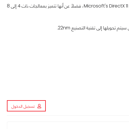
ومن المتوقع أن تجسد Ivy Bridge الجيل الجديد من تكنولوجيا الرسومات التي تدعم Microsoft's DirectX 11 APIs، فضلًا عن أنها تتميز بمعالجات ذات 4 إلى 8
تسجيل الدخول