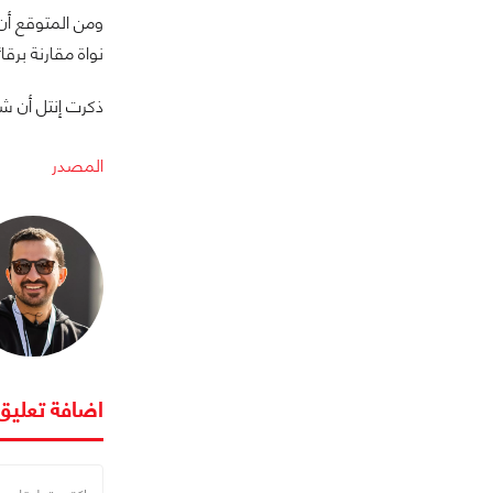
نواة مقارنة برقائق Sandy Bridge التي تتميز بمعالجات ثنايئة ورب
ذكرت إنتل أن شرائح Atom التي تستهدف الهواتف المحمولة ستكون ضمن المجموعة التي سيتم تحويل
المصدر
اضافة تعليق