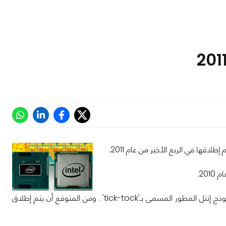
20.
وتعتزم إنتل أن تكون دقة تصنيع معالجات Bridge الجديدة بتقنية 22nm القائمة على نموذج إنتل المطور المسمى بـ'tick-tock' . ومن المتوقع أن يتم إطلاق