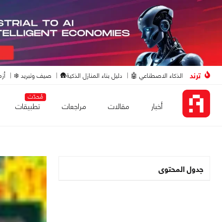
ترند
الذكاء الاصطناعي 🤖
دليل بناء المنازل الذكية🛖
صيف وتبريد ❄️
أزم
مُحدّث
أخبار
مقالات
مراجعات
تطبيقات
جدول المحتوى