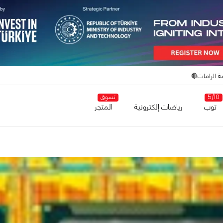
ة الرامات🔴
5/10
تسوق
توب
رياضات إلكترونية
المتجر