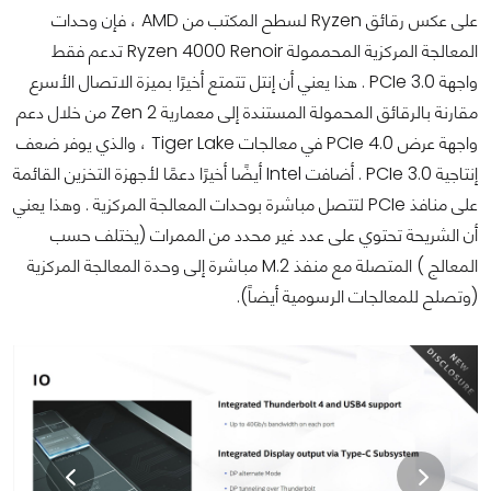
على عكس رقائق Ryzen لسطح المكتب من AMD ، فإن وحدات
المعالجة المركزية المحممولة Ryzen 4000 Renoir تدعم فقط
واجهة PCIe 3.0 . هذا يعني أن إنتل تتمتع أخيرًا بميزة الاتصال الأسرع
مقارنة بالرقائق المحمولة المستندة إلى معمارية Zen 2 من خلال دعم
واجهة عرض PCIe 4.0 في معالجات Tiger Lake ، والذي يوفر ضعف
إنتاجية PCIe 3.0 . أضافت Intel أيضًا أخيرًا دعمًا لأجهزة التخزين القائمة
على منافذ PCIe لتتصل مباشرة بوحدات المعالجة المركزية . وهذا يعني
أن الشريحة تحتوي على عدد غير محدد من الممرات (يختلف حسب
المعالج ) المتصلة مع منفذ M.2 مباشرة إلى وحدة المعالجة المركزية
(وتصلح للمعالجات الرسومية أيضاً).