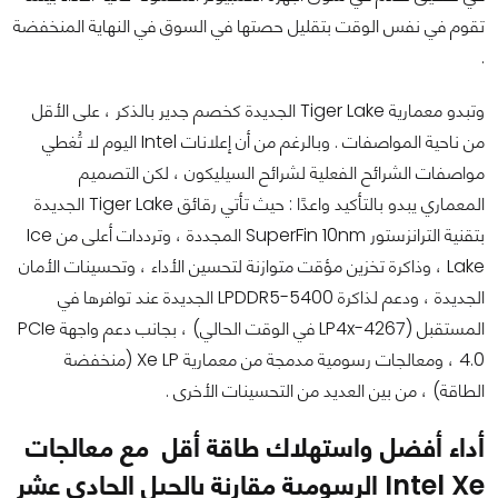
تقوم في نفس الوقت بتقليل حصتها في السوق في النهاية المنخفضة
.
وتبدو معمارية Tiger Lake الجديدة كخصم جدير بالذكر ، على الأقل
من ناحية المواصفات . وبالرغم من أن إعلانات Intel اليوم لا تُغطي
مواصفات الشرائح الفعلية لشرائح السيليكون ، لكن التصميم
المعماري يبدو بالتأكيد واعدًا : حيث تأتي رقائق Tiger Lake الجديدة
بتقنية الترانزستور SuperFin 10nm المجددة ، وترددات أعلى من Ice
Lake ، وذاكرة تخزين مؤقت متوازنة لتحسين الأداء ، وتحسينات الأمان
الجديدة ، ودعم لذاكرة LPDDR5-5400 الجديدة عند توافرها في
المستقبل (LP4x-4267 في الوقت الحالي) ، بجانب دعم واجهة PCIe
4.0 ، ومعالجات رسومية مدمجة من معمارية Xe LP (منخفضة
الطاقة) ، من بين العديد من التحسينات الأخرى .
أداء أفضل واستهلاك طاقة أقل مع معالجات
Intel Xe الرسومية مقارنة بالجيل الحادي عشر