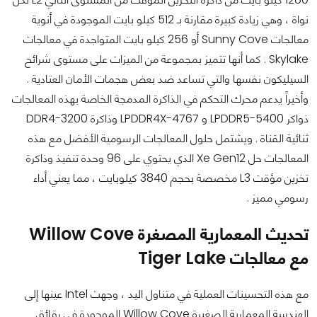
نواة ، وهي زيادة كبيرة مقارنة بـ 512 كيلو بايت الموجودة في أنوية
معالجات Sunny Cove أو 256 كيلو بايت المتواجدة في معالجات
Skylake . كما أنها تتميز بمجموعة من الميزات على مستوى شرائح
السيليكون نفسها والتي تساعد ضد بعض هجمات الأمان العتادية .
وأخيراً يدعم محرك التحكم في الذاكرة المدمجة الخاصة بهذه المعالجات
ذواكر LPDDR5-5400 و LPDDR4X-4767 وذاكرة DDR4-3200
ثنائية القناة .
ويشتمل حلول المعالجات الرسومية الأفضل مع هذه
المعالجات حل Xe Gen12 الذي يحتوي على 96 وحدة تنفيذ وذاكرة
تخزين مؤقت L3 مخصصة بحجم 3840 كيلوبايت ، مما يعني أداء
رسومي مميز .
تحديث المعمارية المصغرة
Willow Cove
مع معالجات Tiger Lake
مع هذه التحسينات العملية في متناول اليد ، وجهت Intel عينها إلى
الهندسة المعمارية الصغيرة Willow Cove الموجودة في رقائق