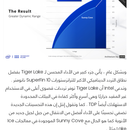
وبشكل عام ، يأتي جزء كبير من الأداء المحسن لـ Tiger Lake بفضل
نطاق التردد الديناميكي الأكبر للترانزستورات SuperFin 10 نانومتر .
و
تدعي Intel أن Tiger Lake توفر ترددات قصوى أعلى في الاستخدام
غير المقيد حراريًا وهي أسرع وأكثر كفاءة في البيئات المحدودة
الاستهلاك أيضاً TDP . كما وتقول إنتل إن هذه التحسينات الجديدة
تضفي تحسينًا على الأداء أفضل من الانتقال من جيل لجيل جديد من
الأنوية كما هو الحال مع Sunny Cove الموجودة في معالجات Ice
Lake مثلاً .