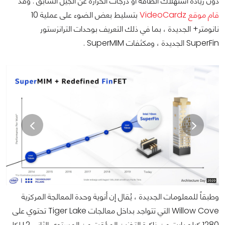
دون زيادة استهلاك الطاقة أو درجات الحرارة عن الجيل السابق . وقد
قام موقع VideoCardz
بتسليط بعض الضوء على عملية 10
نانومتر+ الجديدة ، بما في ذلك التعريف بوحدات الترانزستور
SuperFin الجديدة ، ومكثفات SuperMIM .
وطبقاً للمعلومات الجديدة ، يُقال إن أنوية وحدة المعالجة المركزية
Willow Cove التي تتواجد بداخل معالجات Tiger Lake تحتوي على
1280 كيلو بايت من ذاكرة التخزين المؤقت من المستوى الثاني L2 لكل