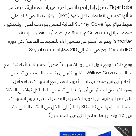
Tiger Lake .
تقول إنتل إنه بدلاً من إجراء تغييرات معمارية دقيقة من
شأنها تحسين التعليمات لكل دورة (IPC) ، ركزت بدلاً من ذلك على
ضبط دوائر بنية Sunny Cove الحالية لتعمل بترددات أعلى .
وللتذكير ،
صممت إنتل بنية Sunny Cove مع نظام "deeper, wider,
smarter" وهو ما أسفر عن تحسين أداء للتعليمات الخاصة بكل دورة
IPC بنسبة تتراوح من 15٪ إلى 18٪ مقارنة ببنية Skylake .
ومع ذلك ، ومع قول إنتل إنها اكتسبت "بعض" تحسينات الأداء IPC مع
معالجات Willow Cove ، فإنها تقول إن نصيب الأسد من تحسين
الأداء يأتي من ضبط ترددات الأنوية للعمل مع استهلاك طاقة أقل .
وهو الذي
من المفترض أن يؤدي إلى تحسين الأداء لكل نواة مع الحفاظ
على عمر البطارية في أجهزة الكمبيوتر المحمولة التي تتراوح استهلاك
المعالجات فيها بين 10 و 30 واط (على الأقل في الوقت الحالي ، قد
نرى 45 واط وربما نماذج أعلى في المستقبل).