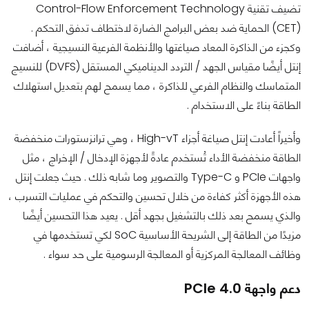
تضيف تقنية Control-Flow Enforcement Technology
(CET) الحماية ضد بعض البرامج الضارة لاختطاف تدفق التحكم .
و
كجزء من الذاكرة المعاد صياغتها والأنظمة الفرعية النسيجية ، أضافت
إنتل أيضًا مقياس الجهد / التردد الديناميكي المستقل (DVFS) للنسيج
المتماسك والنظام الفرعي للذاكرة ، مما يسمح لهم بتعديل استهلاك
الطاقة بناءً على الاستخدام .
وأخيراً
أعادت إنتل صياغة أجزاء High-vT ، وهي ترانزستورات منخفضة
الطاقة منخفضة الأداء تُستخدم عادةً لأجهزة الإدخال / الإخراج ، مثل
واجهات PCIe و Type-C والتصوير وما شابه ذلك . حيث جعلت إنتل
هذه الأجهزة أكثر كفاءة من خلال تحسين والتحكم في عمليات التسرب ،
والذي يسمح بعد ذلك بالتشغيل بجهد أقل . يعيد هذا التحسين أيضًا
مزيدًا من الطاقة إلى الشريحة الأساسية SoC لكي تستخدمها في
وظائف المعالجة المركزية أو المعالجة الرسومية على حد سواء .
دعم واجهة PCIe 4.0