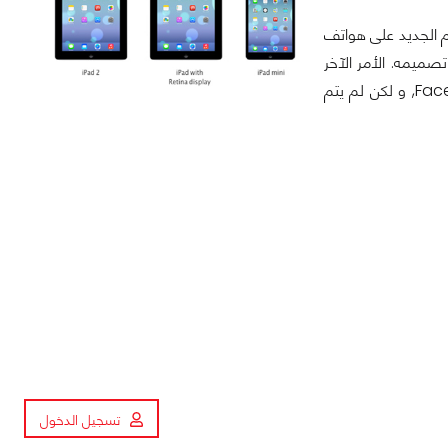
ام الجديد على هواتف
طبيق من المُمكن أن يكون تطبيق Photo Booth المُعاد تصميمه. الأمر الآخر
المُثير للإهتمام هو الأيكونة الموجودة في الجزء الأيمن العلوي, و يبدو أنها أيكونة FaceTime, و لكن لم يتم
تسجيل الدخول