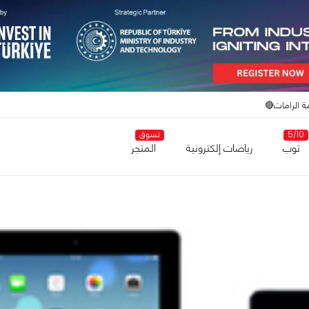
ة الرامات🔴
5/10
تسوق
توب
رياضات إلكترونية
المتجر