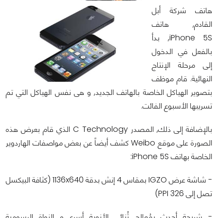
هاتف شركة أبل
القادم, هاتف
iPhone 5S, بدأ
بالفعل في الدخول
إلى مرحلة الإنتاج
النهائية. قام موظف
بتصوير الهياكل الخاصة بالهاتف الجديد, و هى نفس الهياكل التي تم
تسريبها الأسبوع الفائت.
بالإضافة إلى ذلك, المصدر C Technology الذي قام بعرض هذه
الصورة على موقع Weibo كشف أيضاً عن بعض مواصفات الهاردوير
الخاصة بهاتف iPhone 5S:
- شاشة عرض IGZO بمقاس 4 إنش بدقة 1136x640 (كثافة البيكسل
تصل إلى 326 PPI)
- شريحة أحدث بمُعالج ثُنائي الأنوية أسرع و النواة الرسومية