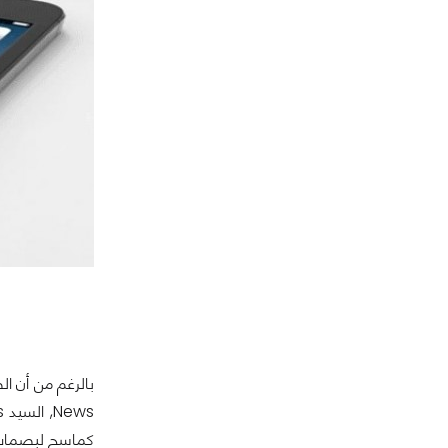
كماسح لبصمات 