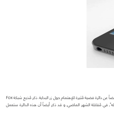
بالرغم من أن الصور تؤكد على إسم الهاتف القادم و التصميم المُشابه له, كشفت الصور أيضاً عن دائرة فضية مُثيرة للإهتمام حول زر البداية. ذكر مُذيع شبكة Fox
 هاتف iPhone 5S "سيأتي بدائرة فضية حوله", في مُقابلة الشهر الماضي, و قد ذكر أيضاً أن هذه الدائرة ستعمل