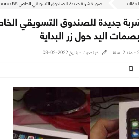
لمقالات
صور مُسَربة جديدة للصندوق التسويقي الخاص iPhone 5S تكشف عن وجود ماسح لبصمات اليد حول زر البداية
مات اليد حول زر البداية
ة
اخر تحديث - بتاريخ 2022-02-08