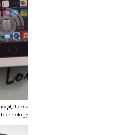
Technology صور لما يبدو الصندوق التسويقي لهاتف iPhone 5S.