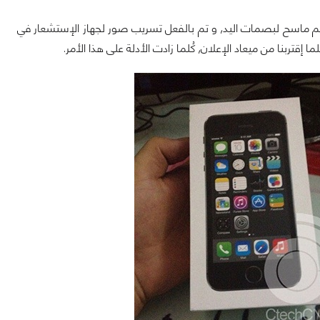
ً التي كانت تنُص على أن هاتف iPhone القادم سيأتي بدعم ماسح لبصمات اليد, و تم بالفعل تسريب صور لجهاز الإستشعار في
قتربنا من ميعاد الإعلان, كُلما زادت الأدلة على هذا الأمر.