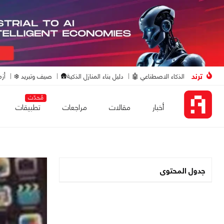
ترند
الذكاء الاصطناعي 🤖
دليل بناء المنازل الذكية🛖
صيف وتبريد ❄️
أزم
مُحدّث
أخبار
مقالات
مراجعات
تطبيقات
جدول المحتوى