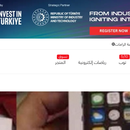
ة الرامات🔴
5/10
تسوق
توب
رياضات إلكترونية
المتجر