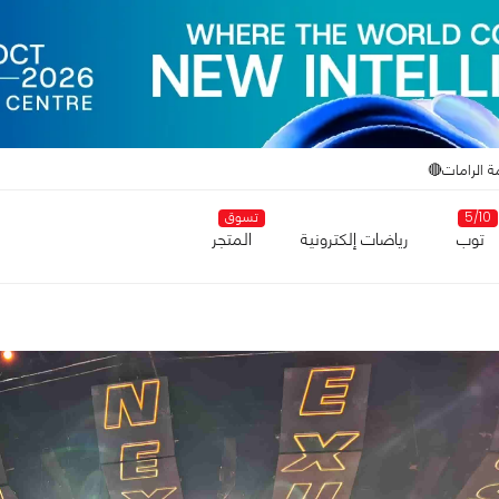
ة الرامات🔴
5/10
تسوق
توب
رياضات إلكترونية
المتجر