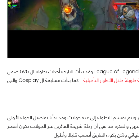
كما تعلمون فبطولة نكسوس مقسمة إلى عدة مسابقات تخص كل منها طور من أطوار League of Legends وقد بدأت البارحة أحداث بطولة ال 5v5 ضمن
طويلة خلال الأطوار التأهيلية
، كما بدأت مسابقة ال Cosplay والتي
لبطولة إلى أشدها بالأخص وأن العائد ضخم للغاية ويصل إلى 850,000 دولار ويتم تقسيم البطولة إلى عدة جولات وقد بدأنا تفاصيل الجولة الأولى
سرين والفكرة هنا هي أن رحلة شريحة الفائزين عبر الجولات تكون أقصر
لنهائي ولكن يكون الطريق أصعب قليلاً وأطول