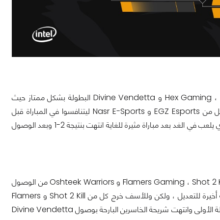
وبدأت فرق Hex Gaming ، EGZ Esports ، Nasr E-Sports و Divine Vendetta البطولة بشكل ممتاز حيث
استطاع كل منهم الظفر بالجولة الأولى بسهولة والإنتقال للجولة الثانية والتي فاز فيها كل من EGZ Esports و Nasr E-Sports ليتنافسوا في المباراة قبل
النهائية اليوم والتي انتهت هي أيضاً بفوز فريق EGZ Esports ووصوله للنهائي الكبير والذي يلعب في الغد بعد مباراة مثيرة للغاية انتهت بنتيجة 2-1 وبعد الوصول
على الجانب الآخر من شريحة الخاسرين فلم يتمكن كل من Flamers Gaming ، Shot 2 Kill ، Eagle Esports Tunisia و Oshteek Warriors من الوصول
للجولة الثانية بعد الخسارة في الجولة الأولى ليتم وضعهم في شريحة الخاسرين في فرصة أخيرة للتعديل ، ولكن وللأسف خرج كل من Shot 2 Kill و Flamers
Gaming من المنافسة مبكراً بعدما لم يتمكنوا من الصمود في شريحة الخاسرين في الجولة الأولى وانتهت شريحة الخاسرين البارحة بوصول Divine Vendetta