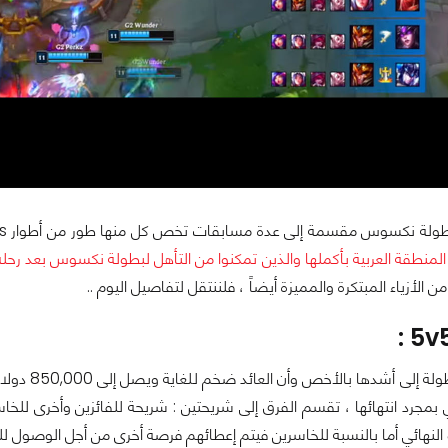
المنطقة العربية بأكملها والذين تمكنوا من التأهل لبطولة نكسوس بعد رحلة 
الأزياء المبتكرة والمميزة أيضاً ، فلننتقل لتفاصيل اليوم ..
وصلت تلك ا
ي بمجرد انتهائها ، تقسم الفرق إلى شريحتين : شريحة للفائزين وأخرى للخا
و النهائي أما بالنسبة للخاسرين فيتم إعطائهم فرصة أخرى من أجل الوصول ل