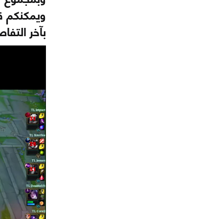
ويمكنكم قر
بآخر التفا