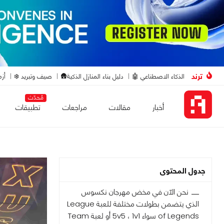
ترند
الذكاء الاصطناعي 🤖
دليل بناء المنازل الذكية🛖
صيف وتبريد ❄️
أزم
مُحدّث
أخبار
مقالات
مراجعات
تطبيقات
جدول المحتوى
نحن الآن في مخض مهرجان نكسوس
الذي يتضمن بطولات مختلفة للعبة League
of Legends سواء 5v5 ، 1v1 أو لعبة Team