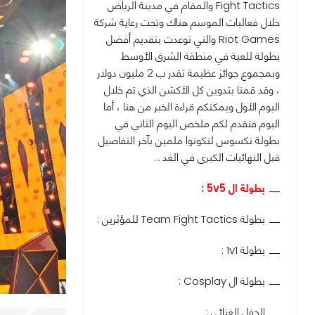
Fight Tactics والمقام في مدينة الرياض
خلال فعاليات الموسم هناك وتحت رعاية شركة
Riot Games والتي توعدت بتقديم أفضل
بطولة للعبة في منطقة الشرق الأوسط
وبمجموع جوائز عظيمة تقدر ب 2 مليون دولار
، وقد قمنا بتدوين كل الأكشن الذي تم خلال
اليوم الأول ويمكنكم قراءة الخبر من هنا ، أما
اليوم فنقدم لكم ملخص اليوم الثاني في
بطولة نكسوس لتكونوا ملمين بآخر التفاصيل
قبل النهائيات الكبرى في الغد …
بطولة ال 5v5 :
بطولة Team Fight Tactics للمؤثرين :
بطولة 1v1 :
بطولة ال Cosplay :
الحفل الغنائي :