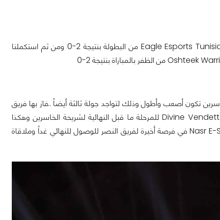
أما اليوم وبالنسبة لشريحة الخاسرين فتمكن فريق Divine Vendetta من إخراج فريق Eagle Esports Tunisia من البطولة بنتيجة 2-0 ومن ثم استكملنا
سرين تكون أصعب وأطول وذلك لتواجد جولة ثالثة أيضاً ..فاز بها فريق
Divine Vendetta على غريمه Oshteek Warriors بنتيجة 2-0 وبهذا يصل فريق Divine Vendetta للمرحلة ما قبل النهائية لشريحة الخاسرين وهكذا
سيقوم Divine Vendetta باللعب ضد الفريق الخاسر من شريحة الفائزين وهو Nasr E-Sports في فرصة أخيرة لفريق النصر للوصول للنهائي غداً وملاقاة