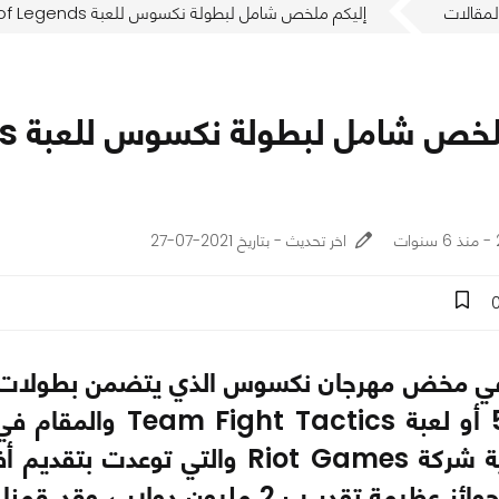
لمقالات
إليكم ملخص شامل لبطولة نكسوس للعبة League of Legends حتى الآن !
اخر تحديث - بتاريخ 2021-07-27
5v5 ، 1v1 أو لعبة 
وتحت رعاية شركة Riot Games وا
وبمجموع جوائز عظيمة تقدر ب 2 مليو