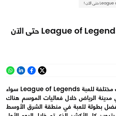
إليكم ملخص شامل لبطولة نكسوس للعبة League of Legends حتى الآن
نحن الآن في مخض مهرجان نكسوس الذي يتضمن بطولات مختلفة للعبة League of Legends سواء
Team Fight Tactics والمقام في مدينة الرياض خلال فعاليات الموسم هناك
لتي توعدت بتقديم أفضل بطولة للعبة في منطقة الشرق الأوسط
ن دولار ، وقد قمنا بتدوين كل الأكشن الذي تم خلال اليوم الأول