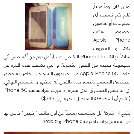
أمس كان يوماً غريباً,
فلم يتم تسريب أي
معلومات أو تفاصيل
بخصوص هاتف
Apple iPhone
5C, و المعروف
سابقاً بهاتف iPhone Lite الرخيص. حسناً, أول يوم من أُغُسطس أتي
بمجموعة جديدة من الصور المُسَربة, و التي تكشف هذه المرة عن
هاتف Apple iPhone 5C في الصندوق التسويقي الخاص به. مظهر
الصندوق الموضح بالصور يبدو بالفعل أنه المظهر و التصميم النهائي,
أي أنه نفس الصندوق الذي ستراه إذا قررت شراء هاتف iPhone 5C
(يُشاع أن نُسخة 16GB سيصل سعرها إلى 349$).
يُشاع أن شركة أبل ستكشف رسمياً عن أول هاتف "رخيص" خاص بها
في سبتمبر, بجانب أجهزة iPhone 5S و iPad 5.