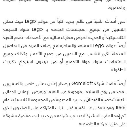
والمتميزة.
تدور أحداث اللعبة فى عالم جديد كلياً من عوالم Lego حيث تمكن
اللاعبين من تجميع المجسمات الخاصة بـ Lego سواء القديمة
الكلاسيكية أو الجديدة لخوض معارك قتالية مع الأصدقاء، تقدم اللعبة
أيضاً عوالم Lego الممتعة والساحرة مع إضافة المزيد من التفاصيل
المذهلة لكى تتناسب مع اللاعبين من جميع الأعمار وكذلك جميع
الاهتمامات سواء هواة التجميع أو من يريدون استرجاع ذكريات
الطفولة.
أيضاً قامت شركة Gameloft بإصدار إعلان دعائى خاص باللعبة يبين
لمحة من روح التسلية الموجودة فى اللعبة، ويعرض الإعلان الدعائي
للعبة شخصية القبطان ريد بيرد المحبوبة من المجموعة الكلاسيكية عام
1989 وهو ينفض عن نفسه غبار التراب المتراكم على الصندوق الذي
تم إهماله في السندرة ليعيد فرد شراعه من جديد لبدء مغامرة مشوقة
على متن المركبة الخاصة به.