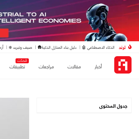
ترند
الذكاء الاصطناعي 🤖
دليل بناء المنازل الذكية🛖
صيف وتبريد ❄️
أزم
مُحدّث
أخبار
مقالات
مراجعات
تطبيقات
جدول المحتوى