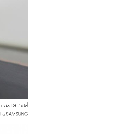
SAMSUNG و الذي ستطرحه خلال الأسبوعين المقبلين و ستطلق عليه اسم “Galaxy Note III Active”.