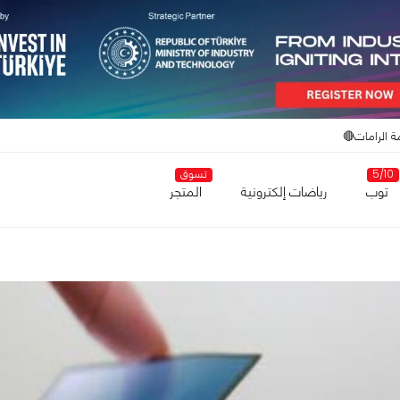
ة الرامات🔴
5/10
تسوق
توب
رياضات إلكترونية
المتجر