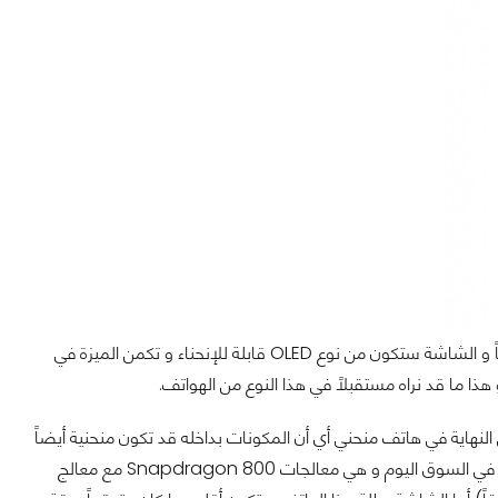
هاتف LG G Flex سيكون أول هاتف من نوعه بشاشة مرنة و سيكون الهاتف نفسه مقوساً و الشاشة ستكون من نوع OLED قابلة للإنحناء و تكمن الميزة في
ا ما قد نراه مستقبلاً في هذا النوع من الهواتف.
لنهاية في هاتف منحني أي أن المكونات بداخله قد تكون منحنية أيضاً
أو البعض منها على الأقل، فالتسريبات تقول أن LG ستستعين بأقوى المعالجات الموجودة في السوق اليوم و هي معالجات Snapdragon 800 مع معالج