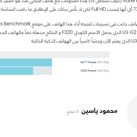
رسومي Adreno 330 (كيف ستجعل LG هذه المكونات مع هاتف منحني
 هو المهم.
محمود ياسين
0 متابع