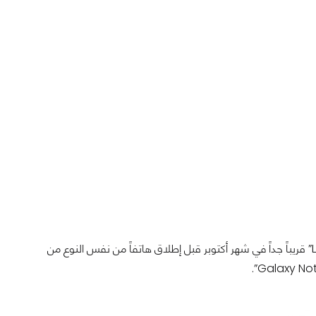
أعلنت LG منذ بضعة أيام أنها سوف تطرح هاتفاً بشاشة مرنة أطلقت عليه اسم “LG G Flex” قريباً جداً في شهر أكتوبر قبل إطلاق هاتفاً من نفس النوع من