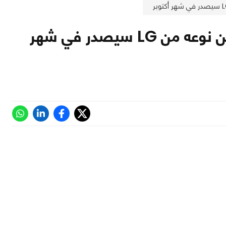
LG F340، أول هاتف بشاشة مرنة و الأول من نوعه من LG سيصدر في شهر