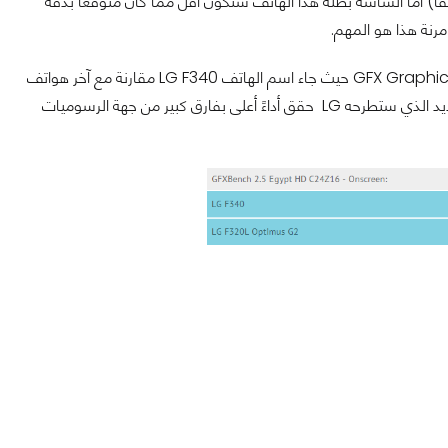
 هذا هو المثير حقاً) أما الشاشة بطلة هذا الهاتف ستكون أقل مما كان متوقعاً بدقة
التسمية لهذا الهاتف جاءت في تسريبات لنتيجة أداء هذا الهاتف على موقع GFX Graphics Benchmark حيث جاء اسم الهاتف LG F340 مقارنة مع آخر هواتف
LG و هو هاتف LG G2 الذي يحمل الأسم الكودي F320 و النتائج مذهلة حقاً فالهاتف الجديد الذي ستطرحه LG حقق أداءً أعلى بفارق كبير من جهة الرسوميات