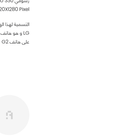
720X1280 Pixel أي أنها ليست Full HD لكن لا بأس بذلك على الإطلاق ما دامت الشاشة مرنة هذا
على هاتف LG G2 الذي يعتبر الآن وحشاً كاسراً بين الهواتف الذكية الحالية.