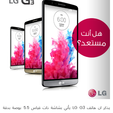
يذكر ان هاتف LG G3 يأتي بشاشة ذات قياس 5.5 بوصة بدقة