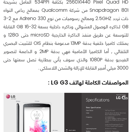
2560X1440 Pixel Quad HD بكثافة 534PPI العامل بشريحة
Snapdragon 801 من شركة Qualcomm بمعالج رباعي النواه
ذات تردد 2.5GHZ ومعالج رسوميات من نوع Adreno 330 مع 2-3
GB لذاكره الوصول العشوائي وذاكره داخلية بسعة 32-16 GB القابلة
للتوسعة عن طريق منفذ الذاكرة الخارجية microSD حتى 128G و
يمتلك كاميرا خلفية بدقة 13MP مدعومة بنظام OIS للتثبيت البصري
التلقائي , أما الكاميرا الأمامية فهي بدقة 2MP و الداعمة لتصوير
الفيديو بدقة 1080P والذي سوف يأتي ببطارية تصل سعتها حتى
3000 ميلي أمبير القابلة للإزالة والشحن اللاسلكي .
المواصفات الكاملة لهاتف LG G3 :