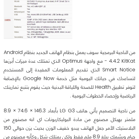
من الناحية البرمجية سوف يعمل بنظام الهاتف الجديد بنظام Android
- 4.4.2 KitKat مع واجهة Optimus الذي تمتلك عدة ميزات أبرزها
Smart Notice الذي تقديم المعلومات المفيدة إلى المستخدم
لتساعدك في حياتك اليومية مثل خدمة Google Now بالإضافة
لتوفر تطبيق Health للصحة واللياقة البدنية حيث يقوم بتتبع تمارينك
الرياضية وإحصاء الخطوات اليومية .
من ناحية التصميم يأتي هاتف LG G3 بأبعاد 146.3 × 74.6 × 8.9
ملمتر بهيكل مصنوع من مادة البوليكاربونات اي انه مصنوع من
البلاستيك الأمر جعل الهاتف يبدو خفيف الوزن بحيث يزن حوالي 150
جرام وبسُمك يبلغ 8.9 ملم فقط ولكن يمتلك شكل وكأنه مصنوع من