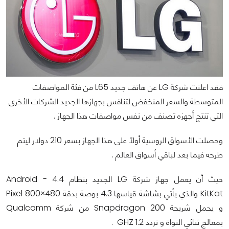
فقد اعلنت شركة LG عن هاتف جديد L65 من فئة المواصفات
المتوسطة والسعر المنخفض لتنافس بجهازها الجديد الشركات الأخرى
التي تنتج أجهزه تصنف من نفس مواصفات هذا الجهاز .
وحصلت الأسواق الروسية أولاً على هذا الجهاز بسعر 210 دولار ليتم
طرحه فيما بعد لباقي أسواق العالم .
حيث أن يعمل جهاز شركة LG الجديد بنظام Android - 4.4
KitKat والذي يأتي بشاشة قياسها 4.3 بوصة بدقة 480×800 Pixel
و يحمل شريحة Snapdragon 200 من شركة Qualcomm
بمعالج ثنائي النواة و تردد 1.2 GHZ .