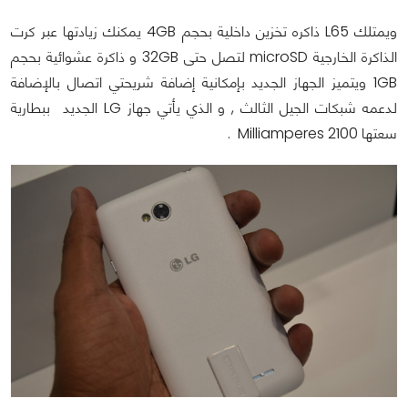
ويمتلك L65 ذاكره تخزين داخلية بحجم 4GB يمكنك زيادتها عبر كرت
الذاكرة الخارجية microSD لتصل حتى 32GB و ذاكرة عشوائية بحجم
1GB ويتميز الجهاز الجديد بإمكانية إضافة شريحتي اتصال بالإضافة
لدعمه شبكات الجيل الثالث , و الذي يأتي جهاز LG الجديد ببطارية
سعتها 2100 Milliamperes .