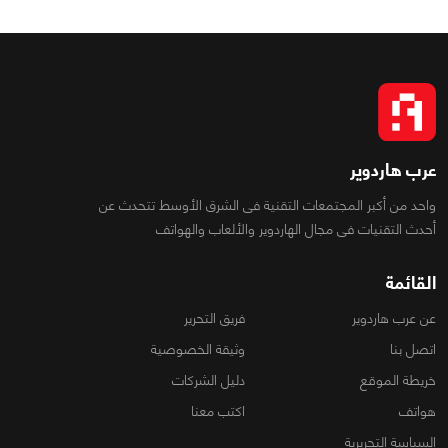
عرب هاردوير
واحد من أكبر المجتمعات التقنية فى الشرق الأوسط تتحدث عن
أحدث التقنيات فى مجال الهاردوير والألعاب والهواتف
القائمة
عن عرب هاردوير
فريق التحرير
اتصل بنا
وثيقة الخصوصية
خريطة الموقع
دليل الشركات
هواتف
اكتب معنا
السياسة التحريرية