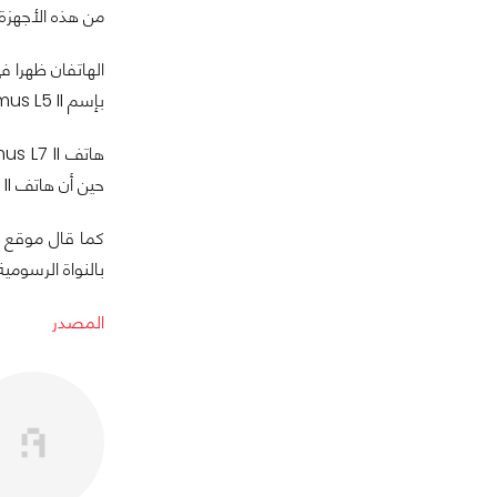
من هذه الأجهزة.
بإسم Optimus L5 II و Optimus L7 II, على التوالي.
حين أن هاتف LG Optimus L5 II تمَكن من الوصول إلى عدد 275 إطار فقط.
بالنواة الرسومية PowerVR SGX 531. ما زال على شركة LG التأكيد على هذه المعلومات بشكل
المصدر