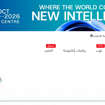
ة الرامات🔴
5/10
تسوق
توب
رياضات إلكترونية
المتجر