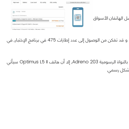
GLBenc, ك LG E455 و LG P715, و لكن, سيصل الهاتفان الأسواق
هاتف LG Optimus L7 II, يُشاع أنه الهاتف الذكي الخاص بالفئة العُليا من هذه السلسلة, و قد تمَكن من الوصول إلى عدد إطارات 475 في برنامج الإختبار, في
كما قال موقع PhoneArena, في حين أن خليفة هاتف Optimus L7 سيصل الأسواق بالنواة الرسومية Adreno 203, إلا أن هاتف Optimus L5 II سيأتي