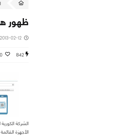
ا
ظهور هاتفي LG Optimus L5 II و  L7 II
2013-02-12 - منذ 13 سنة
0
842
الأجهزة القائمة