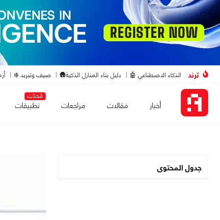
ترند
الذكاء الاصطناعي 🤖
دليل بناء المنازل الذكية🛖
صيف وتبريد ❄️
أزم
مُحدّث
أخبار
مقالات
مراجعات
تطبيقات
جدول المحتوى