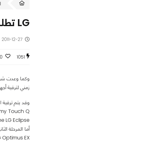
ا
LG تطلق الجدول الزمني لترقية هواتفها لأنظمة أندرويد آيس كريم ساندوتش
2011-12-27 - منذ 14 سنة
0
1051
وكما وعدت شرك
زمني لترقية أجهز
G my Touch Q
e LG Eclipse).
Optimus EX).