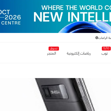
ة الرامات🔴
5/10
تسوق
توب
رياضات إلكترونية
المتجر