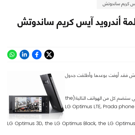
وتش فقد أوفت بوعدها وأطلقت جدول
وقد يتم ترقية الهواتف على مرحلتين أولهما تبدأ في الربع الثاني من العام القادم 2012 والتي ستضم كل من الهواتف التالية:(the
LG Optimus LTE, Prada phone 
 تبدأ في الربع الثالث من عام 2012 لتضم كل من (LG Optimus 3D, the LG Optimus Black, the LG Optimus Big, the LG