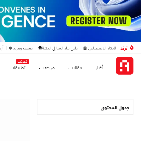
ترند
الذكاء الاصطناعي 🤖
دليل بناء المنازل الذكية🛖
صيف وتبريد ❄️
أزم
مُحدّث
أخبار
مقالات
مراجعات
تطبيقات
جدول المحتوى