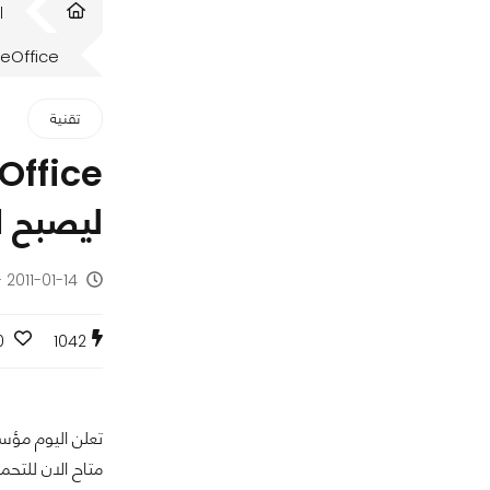
ا
LibreOffice يقتحم سوق البرامج مفتوحة المصدر ويكشف عن اصداره الثالث ليصبح المنافس 
تقنية
ليصبح ا
2011-01-14 - منذ 15 سنة
0
1042
متاح الان للتحمي