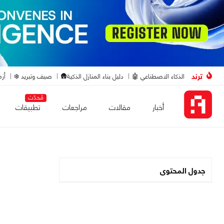
ترند
الذكاء الاصطناعي 🤖
دليل بناء المنازل الذكية🛖
صيف وتبريد ❄️
أزم
مُحدّث
أخبار
مقالات
مراجعات
تطبيقات
جدول المحتوى