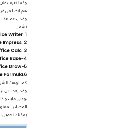
هم ايضا من فريق مطورى oppenoffice لكنهم اعتمدوا على ماتو
تشمل :
ice Writer
-
1
e Impress
-
2
ffice Calc
-
3
fice Base-4
fice Draw-5
ce Formula
.
6
كما نوهت الشرك
.وعلى مايبدو ذل
المصادر المفتوح
يمكنك تحميل ال