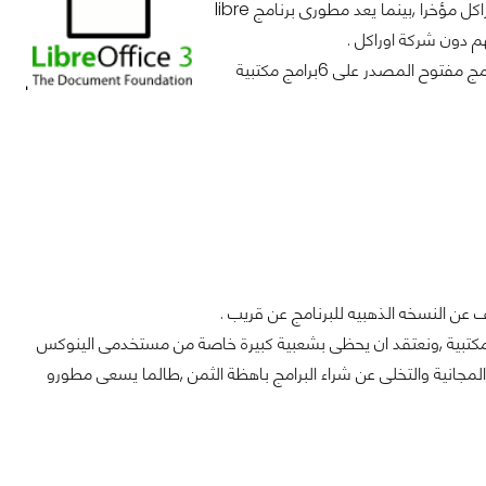
وكما نعرف فان برنامج libreoffice يعد معتمدا على openoffice الذى قد تخلت عنه اوراكل مؤخرا ,بينما يعد مطورى برنامج libre
وقد يدعم هذا البرنامج جميع انظمة التشغيل (ويندوز,لينوكس,ماكنتوش) وقد يحتوى البرنامج مفتوح المصدر على 6برامج مكتبية
عن النسخه الذهبيه للبرنامج عن قريب .
روسوفت للبرامج المكتبية ,ونعتقد ان يحظى بشعبية كبيرة خاصة من مستخدمى الينوكس
لمجانية والتخلى عن شراء البرامج باهظة الثمن ,طالما يسعى مطورو