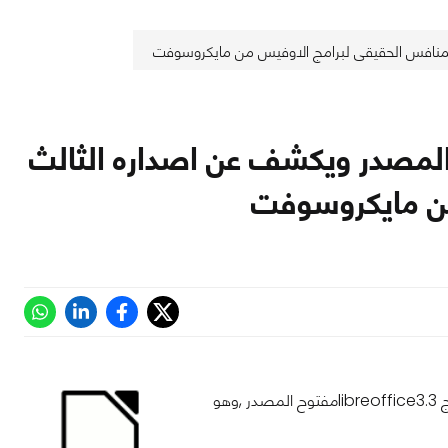
فتوحة المصدر ويكشف عن اصداره الثالث
من مايكروسوفت
تعلن اليوم مؤسسة document foundation عن اطلاق الاصدار المرشح الثالث لبرنامج libreoffice3.3مفتوح المصدر ,وهو