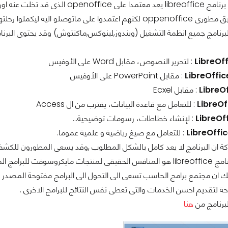
صلو اليه ليكملوا رحلتهم دون شركة اوراكل .
LibreOff
: لتحرير النصوص، مقابل Word على الأوفيس
LibreOffic
: مقابل PowerPoint على الأوفيس
LibreO
: مقابل Ecxel
LibreOf
: للتعامل مع قاعدة البيانات، يقترب من ال Access
LibreOf
: لإنشاء خطاطات، رسومات توضيحية...
LibreOffi
: للتعامل مع صيغ رياضية و علمية عموما.
ة ان البرنامج لا يعد كامل بالشكل المطلوب ,وقد يسعى المطورون للكشف 
وقد يعد الان برنامج libreoffice هو المنافس الحقيقى لمنتجات مايك
ك ان مجتمع برامج الحاسب تسعى الى التحول الى البرامج مفتوحة المصدر ا
ة لتقديم احسن الخدمات والتى تعطى نفس النتائج للبرامج الاخرى .
برنامج من
هنا