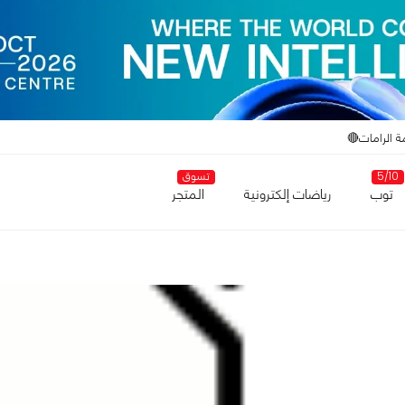
ة الرامات🔴
5/10
تسوق
توب
رياضات إلكترونية
المتجر