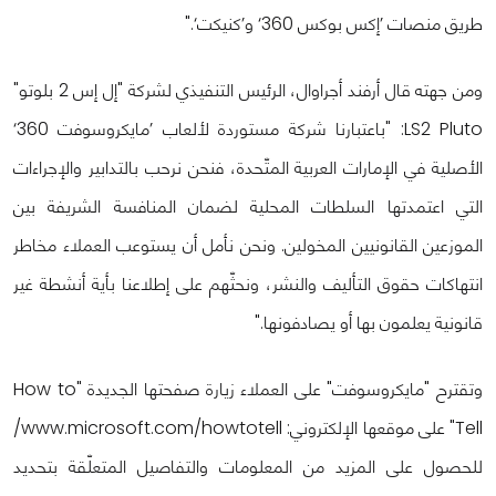
طريق منصات ’إكس بوكس 360‘ و’كنيكت‘."
ومن جهته قال أرفند أجراوال، الرئيس التنفيذي لشركة "إل إس 2 بلوتو"
LS2 Pluto: "باعتبارنا شركة مستوردة لألعاب ’مايكروسوفت 360‘
الأصلية في الإمارات العربية المتّحدة، فنحن نرحب بالتدابير والإجراءات
التي اعتمدتها السلطات المحلية لضمان المنافسة الشريفة بين
الموزعين القانونيين المخولين. ونحن نأمل أن يستوعب العملاء مخاطر
انتهاكات حقوق التأليف والنشر، ونحثّهم على إطلاعنا بأية أنشطة غير
قانونية يعلمون بها أو يصادفونها."
وتقترح "مايكروسوفت" على العملاء زيارة صفحتها الجديدة "How to
Tell" على موقعها الإلكتروني: www.microsoft.com/howtotell/
للحصول على المزيد من المعلومات والتفاصيل المتعلّقة بتحديد