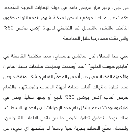
في دبي، وعبر قرار مرجعي نافذ في دولة الإمارات العربية المتّحدة،
حكمت على مالك الموقع بالسجن لمدة 3 شهور بتهمة انتهاك حقوق
التأليف والنشر، والتعديل غير القانوني لأجهزة "إكس بوكس 360"
والتي تمّت مصادرتها خلال المداهمة.
وفي هذا السياق قال سافاس يوسيداج، مدير مكافحة القرصنة في
"مايكروسوفت الخليج": "لقد أوضحت وصرّحت سلطات حفظ القانون
والأجهزة القضائية في دبي أنه من المحظّر القيام وبشكل متقصّد وعن
عمد تجاوز وانتهاك آليات حماية أجهزة الألعاب وقرصنتها، والقيام
بعرض ألعاب ’إكس بوكس 360‘ للبيع أو بيعها فعلياً. ونحن في
’مايكروسوفت‘ ندعم بشكل تام هذه الإجراءات التي اتخذتها السلطات،
وذاك بهدف تحقيق تكافؤ الفرص ما بين بائعي الألعاب القانونيين،
ولضمان تمتّع العملاء بتجربة غنية ومتعة لا ينغّصها أي شيء، عن