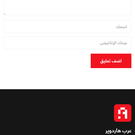
اضف تعليق
عرب هاردوير