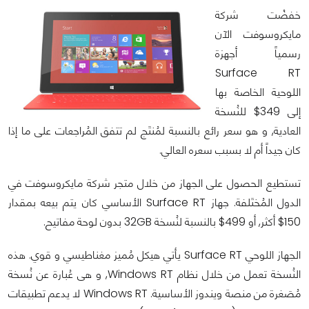
خفضْت شركة
مايكروسوفت الآن
رسمياً أجهزة
Surface RT
اللوحية الخاصة بها
إلى 349$ للنُسخة
العادية, و هو سعر رائع بالنسبة لمُنتَج لم تتفق المُراجعات على ما إذا
كان جيداً أم لا بسبب سعره العالي.
تستطيع الحصول على الجهاز من خلال متجر شركة مايكروسوفت في
الدول المُختَلفة. جهاز Surface RT الأساسي كان يتم بيعه بمقدار
150$ أكثر, أو 499$ بالنسبة لنُسخة 32GB بدون لوحة مفاتيح.
الجهاز اللوحي Surface RT يأتي هيكل مُميز مغناطيسي و قوي. هذه
النُسخة تعمل من خلال نظام Windows RT, و هى عُبارة عن نُسخة
مُصَغرة من منصة ويندوز الأساسية. Windows RT لا يدعم تطبيقات