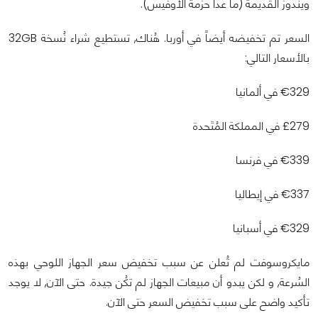
ويندوز القديمة (ما عدا حزمة الأوفيس).
السعر تم تخفيضه أيضاً في أوربا. هُناك, تستطيع شراء نُسخة 32GB
بالأسعار التالي:
€329 في ألمانيا
£279 في المملكة المُتَحدة
€339 في فرنسا
€337 في إيطاليا
€329 في أسبانيا
مايكروسوفت لم تُعلن عن سبب تخفيض سعر الجهاز اللوحي بهذه
السُرعة, و لكن يبدو أن مبيعات الجهاز لم تكُن جيدة. حتى الآن, لا يوجد
تأكيد واضح على سبب تخفيض السعر حتى الآن.