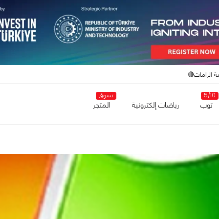
ة الرامات🔴
5/10
تسوق
توب
رياضات إلكترونية
المتجر