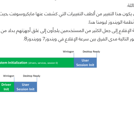
لة.
يكون هذا التغيير من ألطف التغييرات التي كشفت عنها مايكروسوفت ,حيث كا
ة الويندوز ليومنا هذا.
لإقلاع إلى جعل الكثير من المستخدمين يلجأون إلى غلق أجهزتهم بدلا من 
تالية مدى الفرق بين سرعة الإقلاع في ويندوز7 وويندوز8.