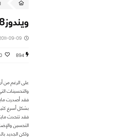
ا
ويندوز8 يأتي بسرعة هائلة في إقلاع النظام قد لاتتجاوز8 ثواني (فيديو)
2011-09-09 - منذ 14 سن
0
894
والتحسينات الت
بشكل أسرع كثيرا من 
التحسين والإضاف
ولكن الجديد بال