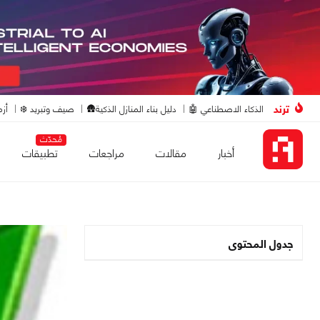
ترند
الذكاء الاصطناعي 🤖
دليل بناء المنازل الذكية🛖
صيف وتبريد ❄️
أزم
مُحدّث
أخبار
مقالات
مراجعات
تطبيقات
جدول المحتوى