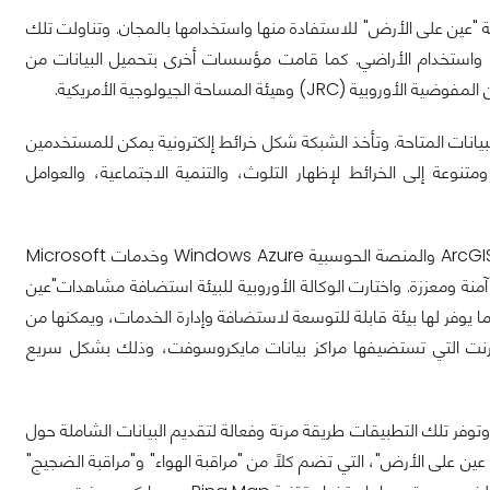
ة "عين على الأرض" للاستفادة منها واستخدامها بالمجان. وتناولت تلك
وجي، واستخدام الأراضي. كما قامت مؤسسات أخرى بتحميل البيانات من
بيانات المتاحة. وتأخذ الشبكة شكل خرائط إلكترونية يمكن للمستخدمين
وعة إلى الخرائط لإظهار التلوث، والتنمية الاجتماعية، والعوامل
توفر خدمة "عين على الأرض"، التي تم تصميمها باستخدام النظام الجيوفضائي ArcGIS Online والمنصة الحوسبية Windows Azure وخدمات Microsoft
ة آمنة ومعززة. واختارت الوكالة الأوروبية للبيئة استضافة مشاهدات"عين
حابية على منصة Windows Azure من مايكروسوفت ما يوفر لها بيئة قابلة للتوسعة لاستضافة وإدارة الخدمات، ويمكنها من
نترنت التي تستضيفها مراكز بيانات مايكروسوفت، وذلك بشكل سريع
ن على الأرض". وتوفر تلك التطبيقات طريقة مرنة وفعالة لتقديم البيانات الشاملة حول
ين على الأرض"، التي تضم كلاً من "مراقبة الهواء" و"مراقبة الضجيج"