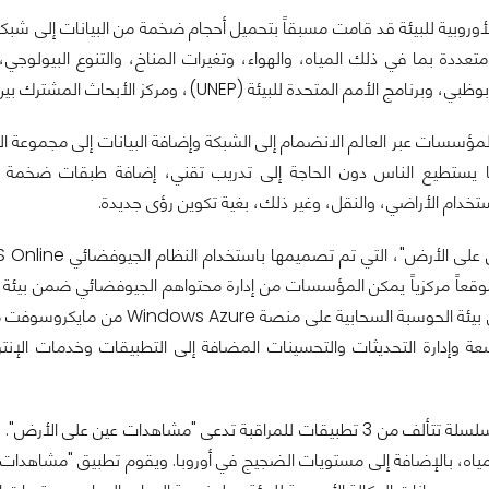
لأوروبية للبيئة قد قامت مسبقاً بتحميل أحجام ضخمة من البيانات إلى شبك
 متعددة بما في ذلك المياه، والهواء، وتغيرات المناخ، والتنوع البيول
للبيئة (UNEP)، ومركز الأبحاث المشترك بين المفوضية الأوروبية (JRC) وهيئة المساحة الجيولوجية الأمريكية.
مؤسسات عبر العالم الانضمام إلى الشبكة وإضافة البيانات إلى مجموعة ال
ا يستطيع الناس دون الحاجة إلى تدريب تقني، إضافة طبقات ضخمة ومتن
تخدام الأراضي، والنقل، وغير ذلك، بغية تكوين رؤى جديدة.
SQL Az، موقعاً مركزياً يمكن المؤسسات من إدارة محتواهم الجيوفضائي ضمن بيئ
على الأرض" في بيئة الحوسبة الس
عة وإدارة التحديثات والتحسينات المضافة إلى التطبيقات وخدمات الإ
وتضم الخدمة سلسلة تتألف من 3 تطبيقات للمراقبة تدعى "مشاهدات عي
لمياه، بالإضافة إلى مستويات الضجيج في أوروبا. ويقوم تطبيق "مشاهدات ع