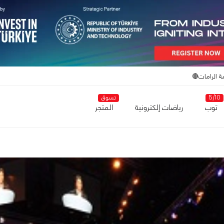
ة الرامات🔴
5/10
تسوق
توب
رياضات إلكترونية
المتجر