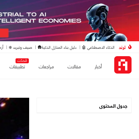
ترند
الذكاء الاصطناعي 🤖
دليل بناء المنازل الذكية🛖
صيف وتبريد ❄️
أزم
مُحدّث
أخبار
مقالات
مراجعات
تطبيقات
جدول المحتوى