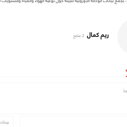
بجمع بيانات الوكالة الأوروبية للبيئة حول نوعية الهواء والمياه ومستويات الضجيج ويقدمها 
ريم كمال
2 متابع