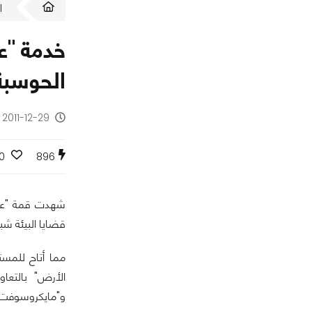
ا
خدمة "عي
الحوسبة
2011-12-29 - منذ 14 سنة
0
896
شهدت قمة "عين 
قضايا البيئة شب
مما أتاح للمست
و"مايكروسوفت"؛ و"Esri"، مطور نظام المعلوم