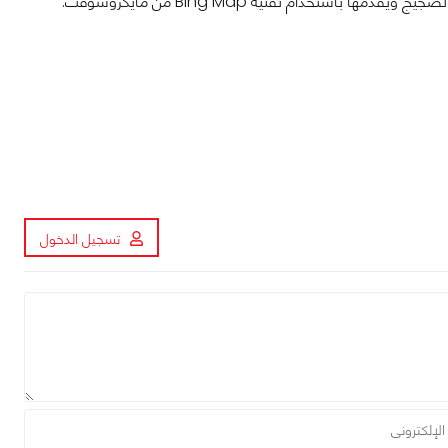
باستخدام تقنية Bing Map من مايكروسوفت.
تسجيل الدخول