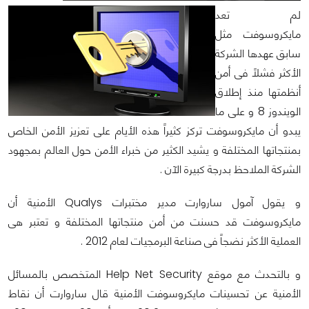
لم تعد
مايكروسوفت مثل
سابق عهدها الشركة
الأكثر فشلاً فى أمن
أنظمتها منذ إطلاق
الويندوز 8 و على ما
يبدو أن مايكروسوفت تركز كثيراً هذه الأيام على تعزيز الأمن الخاص
بمنتجاتها المختلفة و يشيد الكثير من خبراء الأمن حول العالم بمجهود
الشركة الملاحظ بدرجة كبيرة الآن .
و يقول آمول ساروارت مدير مختبرات Qualys الأمنية أن
مايكروسوفت قد حسنت من أمن منتجاتها المختلفة و تعتبر هى
العملية الأكثر نضجاً فى صناعة البرمجيات لعام 2012 .
و بالتحدث مع موقع Help Net Security المتخصص بالمسائل
الأمنية عن تحسينات مايكروسوفت الأمنية قال ساروارت أن نقاط