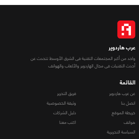
عرب هاردوير
واحد من أكبر المجتمعات التقنية فى الشرق الأوسط تتحدث عن
أحدث التقنيات فى مجال الهاردوير والألعاب والهواتف
القائمة
عن عرب هاردوير
فريق التحرير
اتصل بنا
وثيقة الخصوصية
خريطة الموقع
دليل الشركات
هواتف
اكتب معنا
السياسة التحريرية