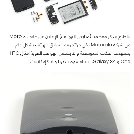
بالطبع يتذكر معظمنا (متابعي الهواتف) الإعلان عن هاتف Moto X
من شركة Motorola , في مؤتمرهم السابق, الهاتف بشكل عام
يستهدف الفئات المتوسطة و لا ينافس الهواتف القوية أمثال HTC
One و Galaxy S4, لا ينافسهم سعريا و لا كإمكانيات.