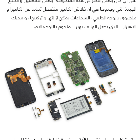
على أي حال بغض النظر عن هذه الملحوظة، بعض التفاصيل و الخدع
الجيدة التي وجدوها هي ان فلاش الكاميرا منفصل تماما عن الكاميرا و
ملصوق بالوجه الخلفي، السماعات يمكن ازالتها و تركيبها، و محرك
الاهتزاز - الذي يجعل الهاتف يهتز - ملحوم باللوحة الام.
حاز بشكل عام على تقييم 7/10 من ناحية قابلية إصلاحه وفقا لمعايير