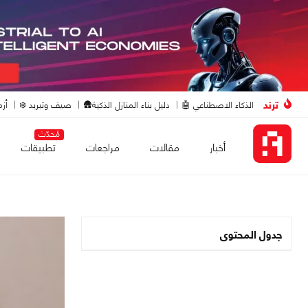
ترند
الذكاء الاصطناعي 🤖
دليل بناء المنازل الذكية🛖
صيف وتبريد ❄️
أزم
مُحدّث
أخبار
مقالات
مراجعات
تطبيقات
جدول المحتوى