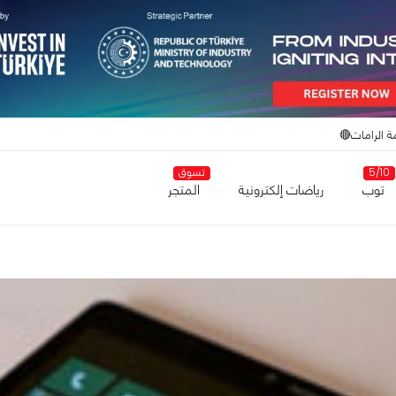
ة الرامات🔴
5/10
تسوق
توب
رياضات إلكترونية
المتجر