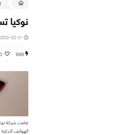
ا
نوكيا تستعد لأط
2013-02-17 - منذ 13 سنة
0
999