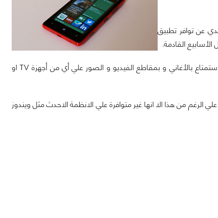
تدي عن توافر تطبيق
عند توافر تطبيق play To سيتكمن مستخدمي هواتف سلسلة Lumia من تشغيل و الاستمتاع بالأغاني و بمقاطع الفيديو و الصور علي أي من أجهزة TV او
WMPowerus بان التطبيق متوافر من قبل علي نظام ويندوز فون 7 و لكن علي الرغم من هذا الا انها غير متوافرة علي الانظمة الاحدث مثل ويندوز