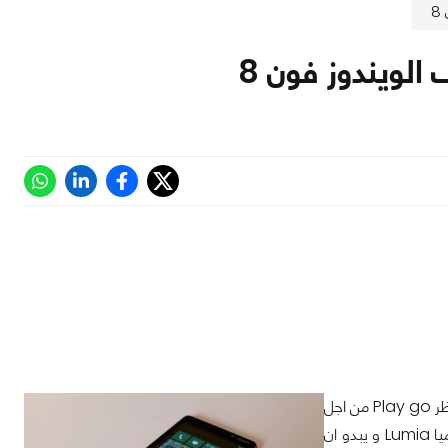
قامت شركة نوكيا المصنعة للهواتف الذكية من قبل بالإعلان عن انها ستوفر التطبيق المنتظر Play go من اجل
الهواتف الذكية التي تعمل بنظام ويندوز فون 8 وبالأحرى انا اتحدث عن سلسلة هواتف لوميا Lumia و يبدو ان