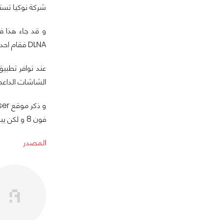
شركة نوكيا تستع
و قد جاء هذا ف
DLNA فقام احد الموظفين شركة نوكيا برد علي هذا العضو و قال بان التطبيق سيتوافر خلال الأسابيع القادمة.
الشاشات الداعمة لمنفذ HDMI
فون 8 و لكن يبدو ان نوكيا ستقوم بطرح التطبيق خلال الفترة القادمة.
المصدر