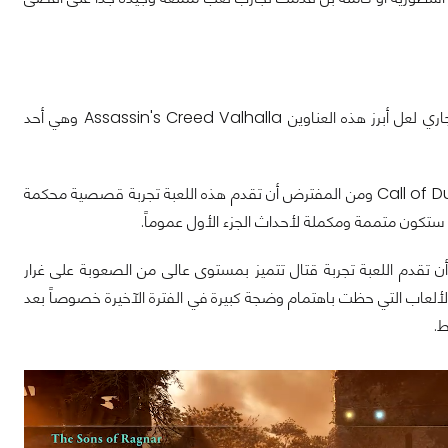
من المفترض أن يصدر خلال شهر نوفمبر مجموعة من العناوين الهامة جداً خلال العام الجاري لعل أبرز هذه العناوين Assassin's Creed Valhalla وهي أحد
ننتظر إصدار لعبة Call of Duty Black Ops Cold War ومن المفترض أن تقدم هذه اللعبة تجربة قصصية محكمة
 المفترض أن تقدم اللعبة تجربة قتال تتميز بمستوى عالى من الصعوبة على غرار
Godfall لدينا Spiderman Miles Morales واحدة من أكثر الألعاب التي حظت باهتمام وضجة كبيرة في الفترة الآخيرة خصوصاً بعد