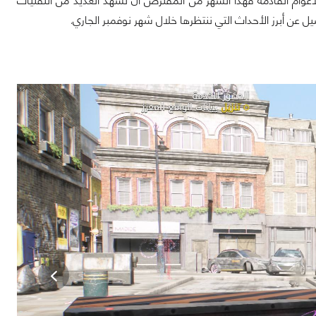
ر يحمل الكثير من التوقعات والأمال ليس لعام 2020 فقط بل للأعوام القادمة فهذا الشهر من المفترض أن نشهد العديد من التقنيات
عن أبرز الأحداث التي ننتظرها خلال شهر نوفمبر الجاري.