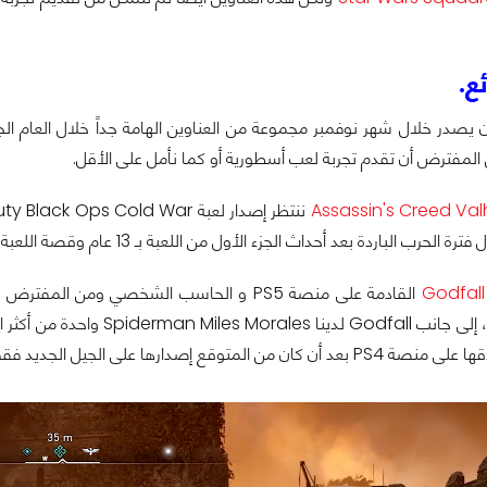
ئع.
 المفترض أن تقدم تجربة لعب أسطورية أو كما نأمل على الأقل.
Assassin's Creed Val
باردة بعد أحداث الجزء الأول من اللعبة بـ 13 عام وقصة اللعبة ستكون متممة ومكملة لأحداث الجزء الأول عموماً.
Godfall
القادمة على منصة PS5 و الحاسب الشخصي ومن
ألعاب الـ Souls، إلى جانب 
 من المتوقع إصدارها على الجيل الجديد فقط.