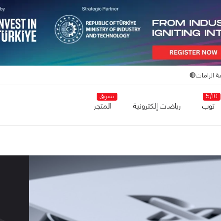
ة الرامات🔴
5/10
تسوق
توب
رياضات إلكترونية
المتجر