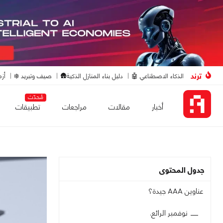
ترند
الذكاء الاصطناعي 🤖
دليل بناء المنازل الذكية🛖
صيف وتبريد ❄️
أزم
مُحدّث
أخبار
مقالات
مراجعات
تطبيقات
جدول المحتوى
عناوين AAA جيدة؟
نوفمبر الرائع.