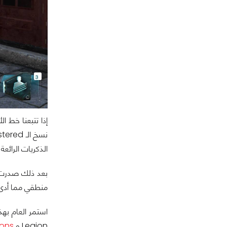
نسخ الـ Remastered فقط والتي كان معظمها دون المستوى ماعدا نسخة
الذكريات الرائع
بعد ذلك صدرت 
منطقي مما أدى إ
Legion و
rons