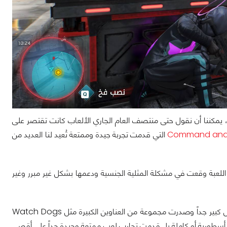
ذا تتبعنا خط الأحداث في عام 2020 نجد أنه عام فقير جداً من حيث العناوين الكبيرة AAA، يمكننا أن نقول حتى منتصف العام الجاري الألعاب كانت تقتصر على
Command and
التي قدمت تجربة جيدة وممتعة تُعيد لنا العديد من
لعبة وقعت في مشكلة المثلية الجنسية ودعمها بشكل غير مبرر وغير
استمر العام بهذا الشكل السيئ حتى بداية شهر أكتوبر حيث بدأت الأمور في التحسن بشكل كبير جداً وصدرت مجموعة من العناوين الكبيرة مثل Watch Dogs
ة أسطورية أو كاملة بل قدمت تجارب لعب ممتعة وجيدة جداً على أقصى