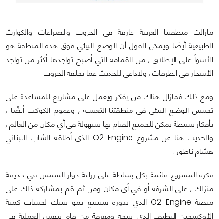
مازالت منطقتنا العربية غارقة في الحروب والصراعات والكوارث
الطبيعية أيضًا ويمكن القول أن الوضع البيئي فوق هذه المنطقة هو
الأسوأ على الإطلاق , من القمامة التي أصبح تواجدها أكثر من تواجد
الأشجار في الطرقات , ولاداعي للحديث عما تخلفه الحروب
ومع ذلك فمازال هناك من يفكر ويعمل على مشاريع للمساعدة على
تحسين الوضع البيئي في منطقتنا التعيسة , وعموم الكوكب أيضًا ,
بأفكار بسيطة يمكن للجميع القيام بها بسهولة في أي مكان من العالم ,
والحديث هنا عن مشروع O2 Engine الذي أطلقه الشاب اللبناني
هشام ناطور .
فكرة المشروع قائمة بكل بساطة على زراعة دوار الشمس في حديقة
منزلك , على الشرفة أو في أي مكان ومن ثم قم بمشاركة ذلك على
منصة O2 Engine الذي بدوره سيتتبع نمو نبتتك لحساب كمية
الأوكسجين النظيف الذي تنتجه ومعرفة من قام بنفس العملية في