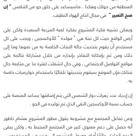
المنطقة من حولك وهكذا .. ماسيساعد على خلق جو من التنافس
" إن
صح التعبير "
في مجال انتاج الهواء النظيف .
ويمكن تشبيه فكرة المشروع بفكرة لعبة المزرعة السعيدة ولكن على
أرض الواقع حيث كل نبتة هي " مولدة " للأوكسجين , ويجب على كل
مستخدم أن يقوم بتحديث حالة النبتات الخاصة به من نموها وما إلى
ذلك ومن ثم بإمكانه التفاخر بإنجازه من خلال مشاركة نتائجه على
مواقع التواصل الاجتماعي , وفي حال انشغلت لفترة ما عن متابعة حال
نبتاتك فإن الموقع سيقوم بتحديثها تلقائيًا باستخدام خوارزميات خاصة
به .
إن إزدياد عدد زهرات دوار الشمس التي يتم إضافتها يساعد المنصة على
حساب نسبة الأوكسجين النقي الذي تم توليده في الجو .
وعن تفاعل المجتمع مع مشروعه يقول مطور المشروع هشام ناطور
أنه حصل على دعم معنوي كبير من المجتمع المحيط به , ولكن يبقى
الدعم المادي عائقًا أمام وصول المشروع إلى مزيد من المستخدمين ,