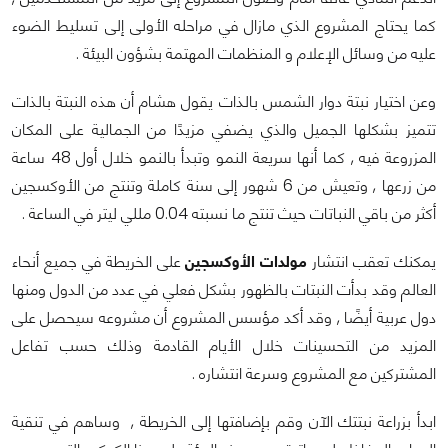
كما يحتاج المشروع الذي مازال في مراحله الأولى إلى تسليط الضوء
عليه من وسائل الإعلام و المنظمات المهتمة بشؤون البيئة .
وعن اختيار نبتة دوار الشمس بالذات يقول هشام أن هذه النبتة بالذات
تتميز بشكلها الجميل والذي يضفي مزيدًا من الجمالية على المكان
المزروعة فيه , كما أنها سريعة النمو وتبدأ بالنمو خلال أول 48 ساعة
من زرعها , وتعيش من 6 شهور إلى سنة كاملة وتنتج من الأوكسجين
أكثر من باقي النباتات حيث تنتج ما نسبته 0.04 مللي ليتر في الساعة .
يمكنك تعقب انتشار
مولدات الأوكسجين
على الخريطة في جميع أنحاء
العالم وقد بدأت النبتات بالظهور بشكل فعلي في عدد من الدول ومنها
دول عربية أيضًا , وقد أكد مؤسس المشروع أن مشروعه سيحصل على
المزيد من التحسينات خلال الأيام القادمة وذلك حسب تفاعل
المشتركين مع المشروع وسرعة انتشاره .
ابدأ بزراعة نبتتك الآن وقم بإضافتها إلى الخريطة , وساهم في تنقية