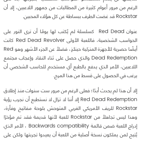
الرغم من مرور أعوام كثيرة من المطالبات من جمهور اللاعبين، إلا أن
Rockstar قد غضت الطرف ببساطة عن كل هؤلاء المحبين.
عنوان Red Dead كسلسلة لم يُكتب لها يومًا أن ترى النور على
الحواسب الشخصية، فاللعبة الأولى Red Dead Revolver كانت
أيضًا حصرية للأجهزة المنزلية حينئذٍ، فضلًا عن الجزء الأشهر وهو Red
Dead Redemption والذي حصل على ثناء النقاد وإعجاب مجتمع
اللاعبين، الأمر الذي يدفع بالطبع أي مستخدم للحاسب الشخصي أن
يرغب في الحصول على قسط من هذا المرح.
إلا أن هذا لم يحدث أبدًا؛ فعلى الرغم من مرور ست سنوات منذ إطلاق
Red Dead Redemption إلا أننا لا تزال لا نستطيع أن نجرب رؤية
Rockstar للريف الأمريكي الغربي المتوحش بلوحة مفاتيح وفأرة،
وهذا ليس تجاهلًا من Rockstar للعبة لأنها قديمة فقد تم مؤخرًا
إدراج اللعبة ضمن قائمة Backwards compatibility ، الأمر الذي
يُتيح لمن يملكون نسخة أصلية من اللعبة أن يعيدوا تجربتها ولكن على