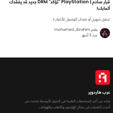
قرار صادم | PlayStation "تؤكد" DRM جديد قد يفقدك
ألعابك!
تحقق شهري أو فقدان الوصول للألعاب!
بقلم mohamed_ibrahim
منذ 3 أشهر
عرب هاردوير
واحد من أكبر المجتمعات التقنية فى الشرق الأوسط تتحدث عن
أحدث التقنيات فى مجال الهاردوير والألعاب والهواتف