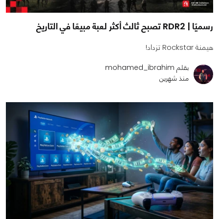
رسميًا | RDR2 تصبح ثالث أكثر لعبة مبيعًا في التاريخ
هيمنة Rockstar تزداد!
بقلم mohamed_ibrahim
منذ شهرين