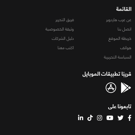
القائمة
عن عرب هاردوير
فريق التحرير
اتصل بنا
وثيقة الخصوصية
خريطة الموقع
دليل الشركات
هواتف
اكتب معنا
السياسة التحريرية
قريبًا تطبيقات الموبايل
تابعونا على