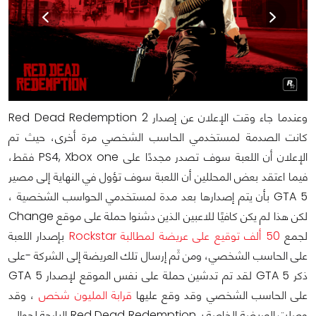
وعندما جاء وقت الإعلان عن إصدار Red Dead Redemption 2
كانت الصدمة لمستخدمي الحاسب الشخصي مرة أخرى، حيث تم
الإعلان أن اللعبة سوف تصدر مجددًا على PS4, Xbox one فقط،
فيما اعتقد بعض المحللين أن اللعبة سوف تؤول في النهاية إلى مصير
GTA 5 بأن يتم إصدارها بعد مدة لمستخدمي الحواسب الشخصية ،
لكن هذا لم يكن كافيًا للاعبين الذين دشنوا حملة على موقع Change
لجمع
50 ألف توقيع على عريضة لمطالبة Rockstar
بإصدار اللعبة
على الحاسب الشخصي، ومن ثَم إرسال تلك العريضة إلى الشركة -على
ذكر GTA 5 لقد تم تدشين حملة على نفس الموقع لإصدار GTA 5
على الحاسب الشخصي وقد وقع عليها
قرابة المليون شخص
، وقد
وصلت العريضة الخاصة بـ Red Dead Redemption البارحة لحوالي