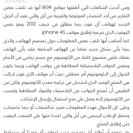
ومن أحدث الشائعات التي أطقتها مواقع BGR أنها قد تلقت بعض
التقارير من أحد المصادر الموثوقة والقريبة من أبل والتي تفيد أن الجيل
الجديد لهواتف آي فون ربما ينطلق في خريف 2012 وهو نفس
التوقيت الذي تم فيه إطلاق هواتف iphone 4S.
كما أضافت أنها تلقت بعض المعلومات حول تصميم الهواتف, والذي
ربما يأتي بشكل جديد تماما عن الهواتف السابقة. فقد يأتي الهاتف
بغطاء خلفي مصنوع كاملا من الألومنيوم مع جسم زجاجي من الأمام
وبعض الحواف البلاستيكية المطاطية في جوانب الهاتف, وربما يكون
التحول إلى الالومونيوم أمر منطقي حيث أن هواتف الآي فون لازالت
هي المنتج الوحيد الذي لايتدخل في تركيبه معدن الألومنيوم. ولكن من
الطبيعي أن تُصنع الجوانب من البلاستيك والمواد المطاطية وليست
من الألومنيوم لأنه يعمل على منع استقبال وإرسال الإشارات.
وعلى كل الأحوال فهذه المعلومات مجرد شائشعات أو ربما تخمينات,
وننتظر الإعلان الرسمي من أبل والتي اعتدنا منها على الصمت الرهيب
حتى إطلاق المنتج.
هل تتوقع أن تُطلق أبل تصميم جديد لهواتف آي فون؟ أم ستحافظ