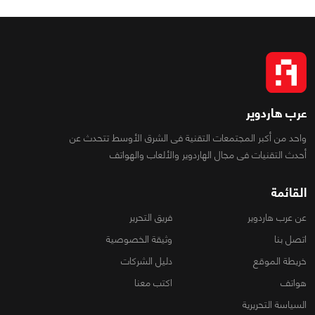
عرب هاردوير
واحد من أكبر المجتمعات التقنية فى الشرق الأوسط تتحدث عن
أحدث التقنيات فى مجال الهاردوير والألعاب والهواتف
القائمة
عن عرب هاردوير
فريق التحرير
اتصل بنا
وثيقة الخصوصية
خريطة الموقع
دليل الشركات
هواتف
اكتب معنا
السياسة التحريرية