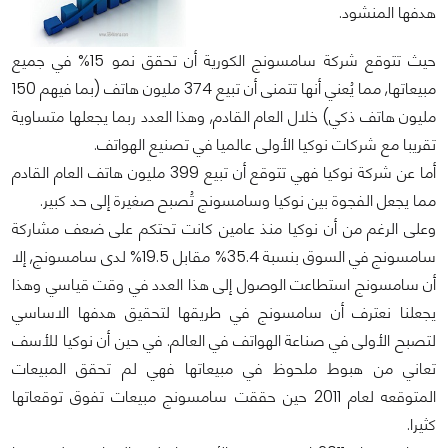
هدفها المنشود.
حيث تتوقع شركة سامسونج الكورية أن تحقق نمو 15% في جميع
مبيعاتها, مما يُعني أنها تتمنى أن تبيع 374 مليون هاتف (بما فيهم 150
مليون هاتف ذكي) خلال العام القادم, وهذا العدد ربما يجعلها متساوية
تقريبا مع شركات نوكيا الأولى عالميا في تصنيع الهواتف.
أما عن شركة نوكيا فهي تتوقع أن تبيع 399 مليون هاتف العام القادم
مما يجعل الفجوة بين نوكيا وسامسونج تُصبح صغيرة إلى حد كبير.
وعلى الرغم من أن نوكيا منذ عامين كانت تحتكم على ضعف مشاركة
سامسونج في السوق بنسبة 35.4% مقابل 19.5% لدى سامسونج, إلا
أن سامسونج استطاعت الوصول إلى هذا العدد في وقت قياسي وهذا
يجعلنا نعترف أن سامسونج في طريقها لتحقيق هدفها الاساسي
لتصبح الأولى في صناعة الهواتف في العالم. في حين أن نوكيا للأسف
تعاني من هبوط ملحوظ في مبيعاتها فهي لم تحقق المبيعات
المتوقعه لعام 2011 حين حققت سامسونج مبيعات تفوق توقعاتها
كثيرا.