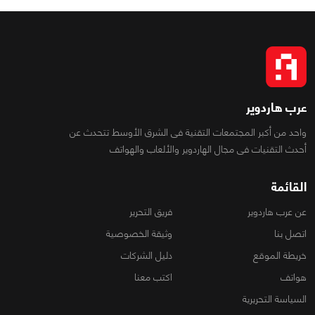
عرب هاردوير
واحد من أكبر المجتمعات التقنية فى الشرق الأوسط تتحدث عن
أحدث التقنيات فى مجال الهاردوير والألعاب والهواتف
القائمة
عن عرب هاردوير
فريق التحرير
اتصل بنا
وثيقة الخصوصية
خريطة الموقع
دليل الشركات
هواتف
اكتب معنا
السياسة التحريرية