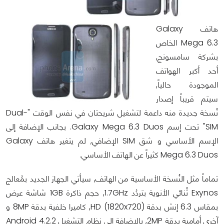
هاتف Galaxy
Mega 6.3 الخاص
بشركة سامسونج,
أحد أكبر الهواتف
الموجودة حالياً,
سيتم قريباً إصدار
نُسخة جديدة منه داعمة لتشغيل شريحتان في نفس الوقت "Dual-
SIM" تحت إسم Galaxy Mega 6.3 Duos. بجانب الإضافة إلى
الإسم الأساسي و شق SIM الإضافي, لم يتغير هاتف Galaxy
Mega 6.3 Duos كثيراً عن الهاتف الأساسي.
تماماً مثل النُسخة الأساسية من الهاتف, سيأتي الجهاز الجديد بمُعالج
Exynos ثُنائي الأنوية بتردُد 1.7GHz, حجم ذاكرة 1GB شاشة عرض
بمقاس 6.3 إنش بدقة (HD (1820x720, كاميرا خلفية بدقة 8MP و
آخرى أمامية بدقة 2MP, بالإضافة إلى نظام التشغيل Android 4.2.2