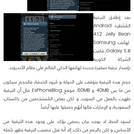
بعد إطلاق الترقية
المُنتَظرة Android
4.1.2 Jelly Bean
لهاتف Samsung
Galaxy S III, قامت
الشركة الكورية
بإصدار ترقية صغيرة جديدة لهاتفها الذكي القائم على نظام الأندرويد.
حجم هذه الترقية يتوَقف على الدولة و مُزود الخدمة, فالحجم سيكون
من ما بين 40MB و 60MB. موقع EsPhoneBlog قال أن الترقية
ظهرت بالفعل في السويد, و لكن بعض المُستخدمين من باكستان,
السعودية, و الإمارات قالوا أنهُم حصلوا عليها أيضاً.
لسوء الحظ, لا يوجد بيان رسمي يؤكد على وجود هذه الترقية من
الأساس, و لكن بالرغم من ذلك, إلا أنه قبل تنصيب الترقية تظهر جُمله