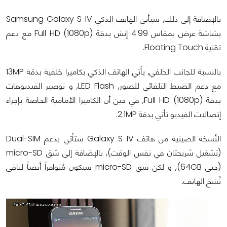
بالإضافة إلى ذلك, سيأتي الهاتف الذكي Samsung Galaxy S IV
بشاشة عرض بمقاس 4.99 إنش بدقة Full HD (1080p) مع دعم
تقنية Floating Touch.
بالنسبة للجانب الخلفي, يأتي الهاتف الذكي بكاميرا خلفية بدقة 13MP
مع دعم الضبط التلقائي للصور, LED Flash, و توصير الفيديوهات
بدقة Full HD (1080p), في حين أن الكاميرا الأمامية الخاصة بإجراء
إتصالات الفيديو تأتي بدقة 2.1MP.
النُسخة الصينية من هاتف Galaxy S IV ستأتي بدعم Dual-SIM
(تشغيل شريحتان في نفس الوقت), بالإضافة إلى شق micro-SD
(حتى 64GB), و لكن شق micro-SD سيكون مُتوافراً أيضاً لباقي
نُسَخ الهاتف.