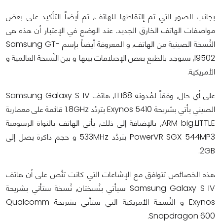
بجانب الصور التي تم إلتقاطها للهاتف, تم أيضاً التأكيد على بعض
مواصفات الهاتف الخارق الجديد. عند الوضع في الإعتبار أن هذه هى
النُسخة الصينية من الهاتف, و المعروفة أيضاً بإسم Samsung GT-
I9502, ستوجد بالطبع بعض الإختلافات بينها و بين النُسخة العالمية و
الأمريكية.
على أي حال, وفقاً لمُدونة IT168, هاتف Samsung Galaxy S IV
الصيني يأتي بشريحة Exynos 5410 بتردُد 1.8GHz قائمة على معمارية
ARM big.LITTLE, بالإضافة إلى ذلك, يأتي الهاتف بالنواة الرسومية
PowerVR SGX 544MP3 بتردُد 533MHz و حجم ذاكرة يصل إلى
2GB.
هذه الخصائص تتوافق مع الإشاعات التي كانت تنُص على أن هاتف
Samsung Galaxy S IV سيأتي بنُسختان, نُسخة ستأتي بشريحة
Exynos و النُسخة الأمريكية التي ستأتي بشريحة Qualcomm
Snapdragon 600.