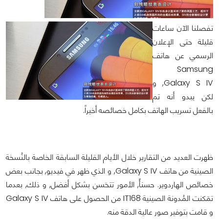
تفصلنا الآن ساعات
قليلة حتى الإعلان
الرسمي عن هاتف
Samsung
Galaxy S IV, و
لكن يبدو أنه تم
بالفعل تسريب الهاتف بكامل خصائصه أخيراً.
ظهرت العديد من التقارير خلال الأيام القليلة السابقة الخاصة بالنُسخة
الصينية من هاتف Galaxy S IV, و الذي ظهر في فيديو, بجانب بعض
خصائص الهاردوير. حسنأً, الأمور تتحَسن بشكل أفضل, و ذلك, بعدما
تمَكنت المُدونة الصينية IT168 من الحصول على هاتف Galaxy S IV
و قامت بتوفير صور عالية الدقة منه.