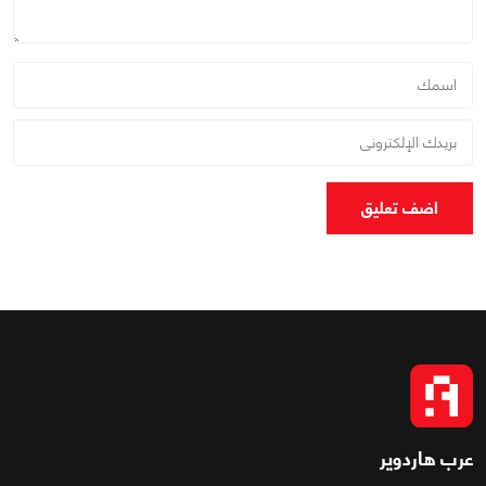
اضف تعليق
عرب هاردوير