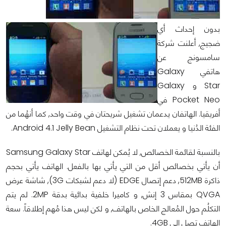
بدون إحداث أي
ضجيج, أعلنت شركة
سامسونج عن
هاتفي Galaxy
Star و Galaxy
Pocket Neo في
أفريقيا. الهاتفان يدعمان تشغيل شريحتان في وقت واحد, كما أنهُما من
الفئة الدُنيا و يعملان تحت نظام التشغيل Android 4.1 Jelly Bean.
بالنسبة لقائمة الخصائص, لا يُمكن لهاتف Samsung Galaxy Star
أن يأتي بخصائص أقل من التي يأتي بها بالفعل. الهاتف يأتي بحجم
ذاكرة 512MB, دعم إتصال EDGE (لا دعم لشبكات 3G), شاشة عرض
QVGA بمقاس 3 إنش, و كاميرا خلفية بدائية بدقة 2MP. لم يتم
التكلُم حول المُعالج الخاص بالهاتف, و لكن ليس هذا مُهم إطلاقاً. سعة
الهاتف تصل إلى 4GB.