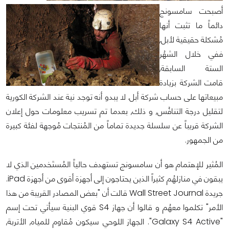
أصبحت سامسونج
دائماً ما تثبت أنها
مُشكلة حقيقية لأبل,
ففي خلال الشهُر
الستة السابقة,
قامت الشركة بزيادة
مبيعاتها على حساب شركة أبل. لا يبدو أنه توجد نية عند الشركة الكورية
لتقليل درجة التنافُس, و ذلك, بعدما تم تسريب معلومات حول إعلان
الشركة قريباً عن سلسلة جديدة تماماً من المُنتجات مُوجهة لفئة كبيرة
من الجمهور.
المُثير للإهتمام هو أن سامسونج تستهدف حالياً المُستَخدمين الذي لا
يبقون في منازلهُم كثيراً الذين يحتاجون إلى أجهزة أقوى من أجهزة iPad.
جريدة Wall Street Journal قالت أن "بعض المصادر القريبة من هذا
الأمر" تكلموا معهُم و قالوا أن جهاز S4 قوي البنية سيأتي تحت إسم
"Galaxy S4 Active". الجهاز اللوحي سيكون مُقاوم للمياه, الأتربة,