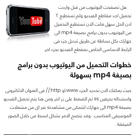
هل تصفحت اليوتيوب من قبل واردت
تحميل احد مقاطع الفيديو ولم تستطيع ؟
اذن الحل سهل فانت الان تستطيع التحميل
من اليوتيوب بدون برامج بصيغة mp4 الى
جهازك بكل بساطة عن طريق تبديل جزء فى
الرابط الاساسى الخاص بمقطع الفيديو بجزء اخر.
خطوات التحميل من اليوتيوب بدون برامج
بصيغة mp4 بسهولة
حيث يمكنك الان تحديد الجزء www.او http:// فى العنوان الالكترونى
واستبداله بحرفين ss ثم الضغط على زر انتر ومن هنا يتم تحميل الفيديو
بصيغة mp4 الى جهازك لتتمكن من مشاهدته عبر اى من مشغلات
الموسيقى المناسب . وقد يتضح الامر بشكل ابسط من خلال الصور
المرفقة .