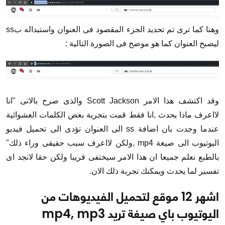
وهنا كما ترى تم تحديد الجزء المقصود فى العنوان واستبداله بss
ليصبح العنوان كما هو موضح فى الصورة التالية :
وقد اكتشف هذا الامر Scott Jackson والذى صرح بالاتى "انا
لااعرف ماذا يحدث ,انا فقط قمت بتجربة بعض الكلمات العشوائية
عندما وجدت بان اضافة ss الى العنوان تؤدى الى تحميل فيديو
اليوتيوب الى صيغة mp4 ,ولكن لااعرف سبب حقيقى وراء ذلك"
بالطبع نعلم جميعا ان هذا الامر سيختفى قريبا ولكن حقا لانجد اى
تفسير لما يحدث ويمكنك تجربة ذلك الان.
اشهر 12 موقع لتحميل الفيديوهات من
اليوتيوب باي صيغة تريد mp4, mp3