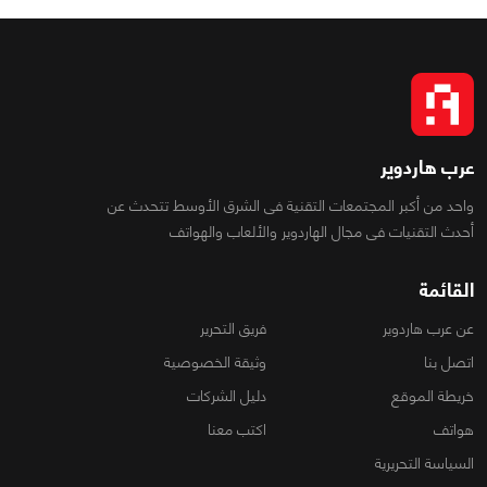
عرب هاردوير
واحد من أكبر المجتمعات التقنية فى الشرق الأوسط تتحدث عن
أحدث التقنيات فى مجال الهاردوير والألعاب والهواتف
القائمة
عن عرب هاردوير
فريق التحرير
اتصل بنا
وثيقة الخصوصية
خريطة الموقع
دليل الشركات
هواتف
اكتب معنا
السياسة التحريرية