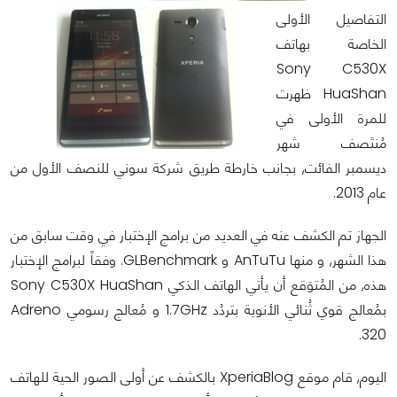
التفاصيل الأولى
الخاصة بهاتف
Sony C530X
HuaShan ظهرت
للمرة الأولى في
مُنتَصف شهر
ديسمبر الفائت, بجانب خارطة طريق شركة سوني للنصف الأول من
عام 2013.
الجهاز تم الكشف عنه في العديد من برامج الإختبار في وقت سابق من
هذا الشهر, و منها AnTuTu و GLBenchmark. وفقاً لبرامج الإختبار
هذه, من المُتوَقع أن يأتي الهاتف الذكي Sony C530X HuaShan
بمُعالج قوي ثُنائي الأنوية بتردُد 1.7GHz و مُعالج رسومي Adreno
320.
اليوم, قام موقع XperiaBlog بالكشف عن أولى الصور الحية للهاتف