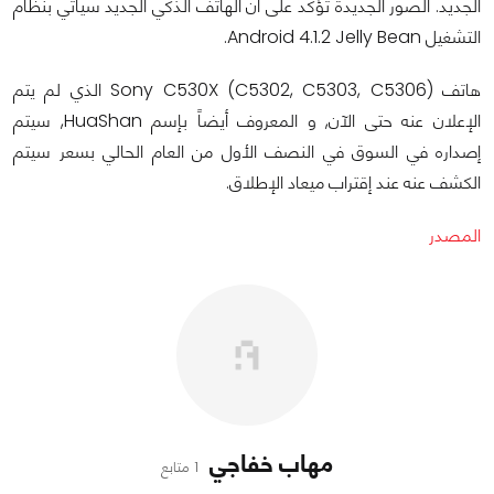
الجديد. الصور الجديدة تؤكد على أن الهاتف الذكي الجديد سيأتي بنظام
التشغيل Android 4.1.2 Jelly Bean.
هاتف (Sony C530X (C5302, C5303, C5306 الذي لم يتم
الإعلان عنه حتى الآن, و المعروف أيضاً بإسم HuaShan, سيتم
إصداره في السوق في النصف الأول من العام الحالي بسعر سيتم
الكشف عنه عند إقتراب ميعاد الإطلاق.
المصدر
مهاب خفاجي
1 متابع