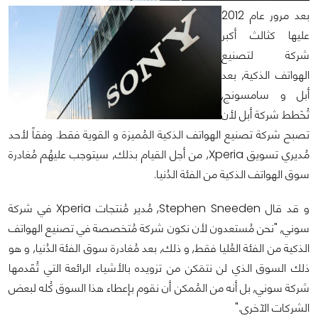
بعد مرور عام 2012
عليها كثالث أكبر
شركة لتصنيع
الهواتف الذكية, بعد
أبل و سامسونج,
تُخَطط شركة أبل لأن
تصبح شركة تصنيع الهواتف الذكية المُميزة و القوية فقط. وفقاً لأحد
مُديري تسويق Xperia, من أجل القيام بذلك, سيتوجب عليهُم مُغادرة
سوق الهواتف الذكية من الفئة الدُنيا.
و قد قال Stephen Sneeden, مُدير مُنتجات Xperia في شركة
سوني, "نحن مُستعدون لأن نكون شركة مُتخصصة في تصنيع الهواتف
الذكية من الفئة العُليا فقط, و ذلك, بعد مُغادرة سوق الفئة الدُنيا, و هو
ذلك السوق الذي لن نتمَكن من تزويده بالأشياء الرائعة التي تُقَدمها
شركة سوني, بل أنه من المُمكن أن نقوم بإعطاء هذا السوق كُله لبعض
الشركات الآخرى."