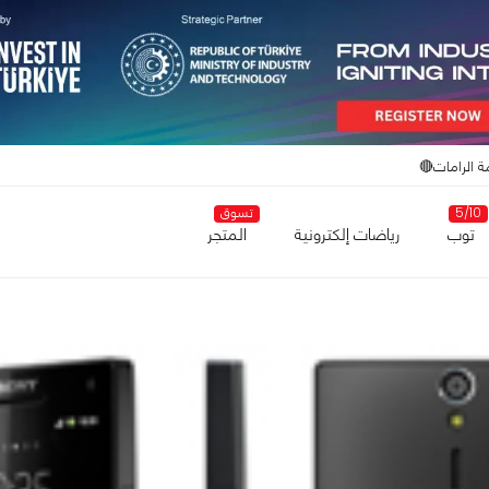
ة الرامات🔴
5/10
تسوق
توب
رياضات إلكترونية
المتجر