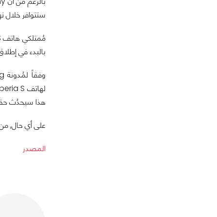
ستتوافر خلال نه
بالبدء في إطلاق ترقية Jelly Bean خلال الأي
هذا سيحدُث حقاً 
على أي حال, من المُرَجح أن ترقية Jelly Bean لهاتف Xperia S 
المصدر