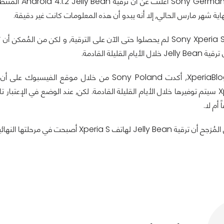
اية شهر مارس الحالي, إلا أنه يبدو أن هذه المعلومات كانت غير دقيقة.
مُمتلكي هاتف Sony Xperia S لم يحصلوا حتى الآن على الترقية, و لكن من المُمك
ام القليلة القادمة.
لهاتف Xperia S سيتم توفيرها خلال الأيام القليلة القادمة. لكن, عند الوضع في ال
أم لا.
أصبحت في مرحلتها النهائية, لذلك, سيتم إصدار الترقية قريباً جداً.