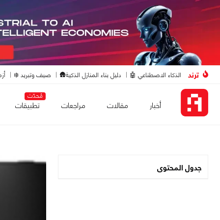
ترند
الذكاء الاصطناعي 🤖
دليل بناء المنازل الذكية🛖
صيف وتبريد ❄️
أزم
مُحدّث
أخبار
مقالات
مراجعات
تطبيقات
جدول المحتوى