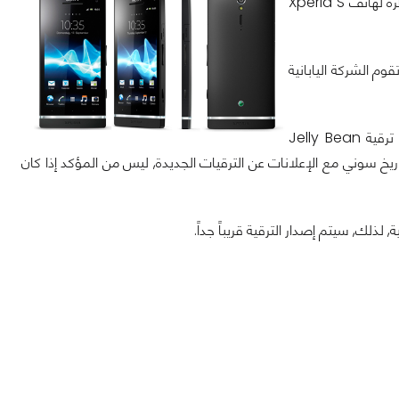
بالرغم من أن Sony Germany أعلنت عن أن ترقية Android 4.1.2 Jelly Bean المُنتَظرة لهاتف Xperia S
ن أن تقوم الشركة اليابانية
وفقاً لمُدونة XperiaBlog, أكدت Sony Poland من خلال موقع الفيسبوك على أن ترقية Jelly Bean
إعتبار تاريخ سوني مع الإعلانات عن الترقيات الجديدة, ليس من المؤكد إذا كان