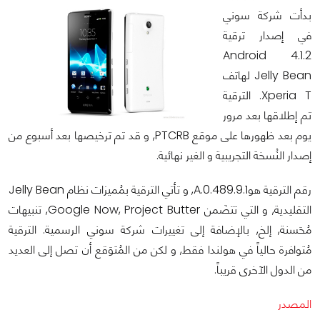
بدأت شركة سوني
في إصدار ترقية
Android 4.1.2
Jelly Bean لهاتف
Xperia T. الترقية
تم إطلاقها بعد مرور
يوم بعد ظهورها على موقع PTCRB, و قد تم ترخيصها بعد أسبوع من
إصدار النُسخة التجريبية و الغير نهائية.
رقم الترقية هو9.1.A.0.489, و تأتي الترقية بمُميزات نظام Jelly Bean
التقليدية, و التي تتضَمن Google Now, Project Butter, تنبيهات
مُحَسنة, إلخ, بالإضافة إلى تغييرات شركة سوني الرسمية. الترقية
مُتوافرة حالياً في هولندا فقط, و لكن من المُتوَقع أن تصل إلى العديد
من الدول الآخرى قريباً.
المصدر