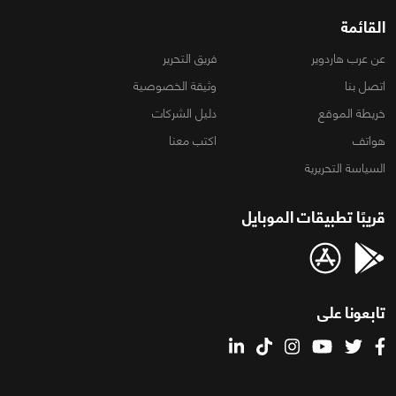
القائمة
عن عرب هاردوير
فريق التحرير
اتصل بنا
وثيقة الخصوصية
خريطة الموقع
دليل الشركات
هواتف
اكتب معنا
السياسة التحريرية
قريبًا تطبيقات الموبايل
تابعونا على