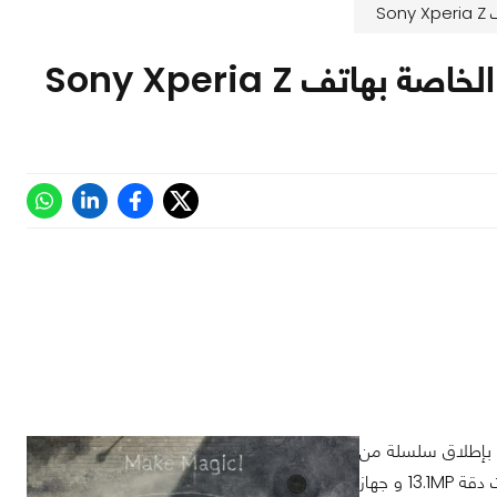
S
تف Sony Xperia Z
كة سوني بإطلاق سلسلة من
الإعلانات المُختَلفة من أجل أحد أهم نقاط القوة الخاصة بهاتفها الجديد, الكاميرا الرائعة ذات دقة 13.1MP و جهاز