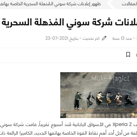
لمقالات
ظهور إعلانات شركة سوني المُذهلة السحرية الخاصة بهاتف ony Xperia Z
نات شركة سوني المُذهلة السحرية الخاصة بها
اخر تحديث - بتاريخ 2021-07-23
بعد إطلاق هاتف Xperia Z في الأسواق اليابانية مُنذ أسبوع تقريباً, قامت شر