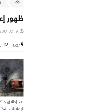
ا
ظهور إعلا
2013-02-19 - منذ 13 سنة
0
1527