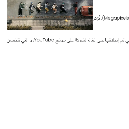
حملة الإعلانات الجديدة تأتي تحت إسم "إصنع السحر". بدلاً من التركيز على المواصفات (أو Megapixels), تُرَكز
إذا كُنت لا تكتفي بهذان الفيديوهان, تستطيع الإستمتاع بالعديد من الفيديوهات الآخرى التي تم إطلاقها على قناة الشركة على موقع YouTube, و التي تتضَمن