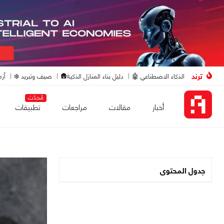
ترند
الذكاء الاصطناعي 🤖
دليل بناء المنازل الذكية🛖
صيف وتبريد ❄️
أزم
مُحدّث
أخبار
مقالات
مراجعات
تطبيقات
جدول المحتوى