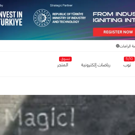
ة الرامات🔴
5/10
تسوق
توب
رياضات إلكترونية
المتجر