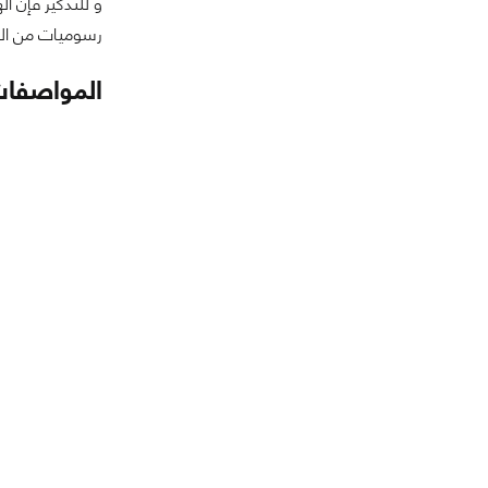
رسوميات من النوع Adreno 330 , كما أن كاميرا الهاتف بجودة 20.7 Megapixel قادرة على تصوير فيديو بدقة 4K الع
المواصفات الكا