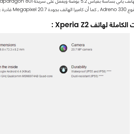
الية جداً 2160X3840 Pixel .
ملة لهاتف Xperia Z2 :