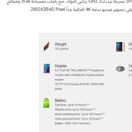
و للتذكير فإن الهاتف يأتي بشاشة بقياس 5.2 بوصة ويعمل على شريحة Snapdragon 801 بسرعة تردد3.2 GHZ رباعي النواة , مع رامات بمساحة 3GB ومعالج