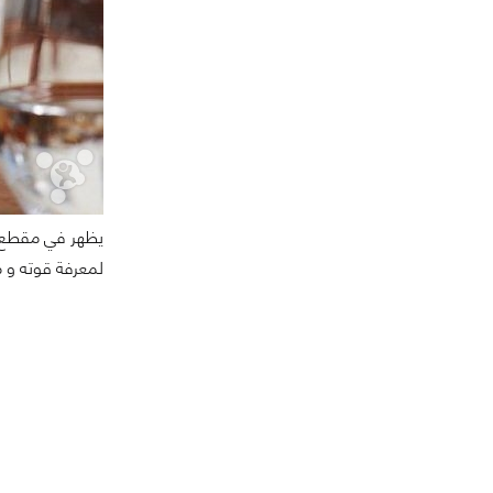
يظهر في مقطع ا
لمعرفة قوته و 