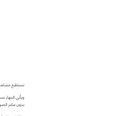
تستطيع مشاهدة 
ويأتي الجهاز بسعر 600 جنيه استرليني مع مكبر الصوت اللاسلكي Sony SRS-BTX300 الداعم لتقنية NFC
بدون مكبر الصو