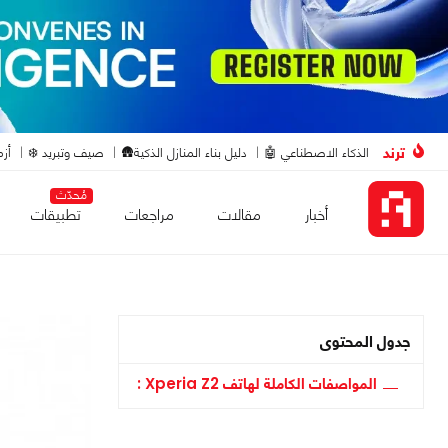
ترند
الذكاء الاصطناعي 🤖
دليل بناء المنازل الذكية🛖
صيف وتبريد ❄️
أزم
مُحدّث
أخبار
مقالات
مراجعات
تطبيقات
جدول المحتوى
المواصفات الكاملة لهاتف Xperia Z2 :