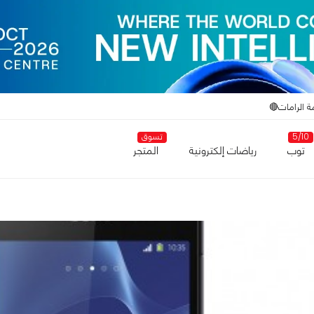
ة الرامات🔴
5/10
تسوق
توب
رياضات إلكترونية
المتجر