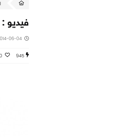
ا
فيديو : اخ
2014-06-04 - منذ 12 س
0
945