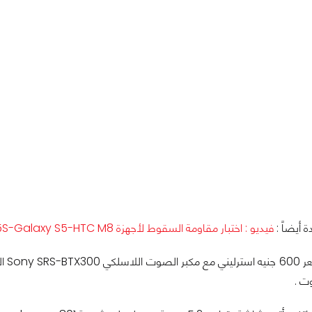
أيضاً :
فيديو : اختبار مقاومة السقوط لأجهزة iPhone 5S-Galaxy S5-HTC M8
 ومتوفر أيضاً من
ت .