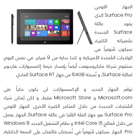
الجهاز اللوحي
Surface Pro الذي
يقود عائلة
Surface الجديدة
بمُميزاته الكثيرة,
سيكون مُتوفراً في
الولايات المُتحدة الأمريكية و كندا بداية من 9 فبراير. في نفس اليوم,
ستقوم شركة مايكروسوفت أيضاً بإصدار حزمة إكسسوارات هاردوير
لعائلة Surface, و نُسخة 64GB من جهاز Surface RT العادي.
توافر الجهاز الجديد و الإكسسوارات لن يكون حكراً على
Microsoft.com و Microsoft Store فقط, و لكن يُمكن شراء
المُنتجات الجديدة من خلال المتاجر الكبيرة الآخرى. الجهاز اللوحي
Surface Pro هو جهاز الفئة العُليا في عائلة Surface, الجهاز يعمل
من خلال مُعالج Intel Core i5 و نظام التشغيل الجديد Windows 8
Pro. الجهاز سيكون مُتوفراً في نُسختان قائمتان على السعة الداخلية,