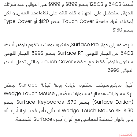
نُسخة 64GB و 128GB بسعر 899$ و 999$ على التوالي. عند شرائك
للجهاز, ستحصُل على الجهاز و قلم قائم على تكنولوجيا المس, و لكن
يُمكنك شراء حافظة Touch Cover بسعر 120$ أو Type Cover
بسعر 130$.
بالإضافة إلى جهاز Surface Pro, مايكروسوفت ستقوم بتوفير نُسخة
64GB من الجهاز اللوحي Surface RT بسعر $599. الجهاز اللوحي
سيكون مُتوفراً فقط مع حافظة Touch Cover, و التي تجعل السعر
النهائي $699.
أخيراً, مايكروسوفت ستقوم بزيادة روعة تجرُبة Surface ببعض
الإكسسوارات. هذه الإكسسوارات تتضَمن Wedge Touch Mouse
(Surface Edition) بسعر 70$, Surface Keyboards بسعر
130$. Wedge Touch Mouse SE لا يأتي بأمر مُميز نهائياً, إلا أنه
يأتي بألوان مُختلفة لتتماشى مع ألوان أجهزة Surface المُختلفة.
المصدر