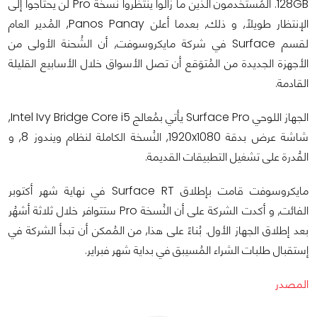
128GB. المُستخدمون الذين ما زالوا ينتظروا نُسخة Pro لن يحتاجوا إلى
الإنتظار طويلاً, و ذلك, بعدما أعلن Panos Panay, المُدير العام
لقسم Surface في شركة مايكروسوفت, أن الشُحنة الأولى من
الأجهزة الجديدة من المُتوَقع أن تصل الأسواق خلال الأسابيع القليلة
القادمة.
الجهاز اللوحي Surface Pro يأتي بمُعالج Intel Ivy Bridge Core i5,
شاشة عرض بدقة 1920x1080, النُسخة الكاملة لنظام ويندوز 8, و
القُدرة على تشغيل التطبيقات القديمة.
مايكروسوفت قامت بإطلاق Surface RT في نهاية شهر أكتوبر
الفائت, و أكدت الشركة على أن النُسخة Pro ستتوافر خلال ثلاثة أشهُر
بعد إطلاق الجهاز الأول. بُناءً على هذا, من المُمكن أن تبدأ الشركة في
إستقبال طلبات الشراء المُسيبق في بداية شهر فبراير.
المصدر