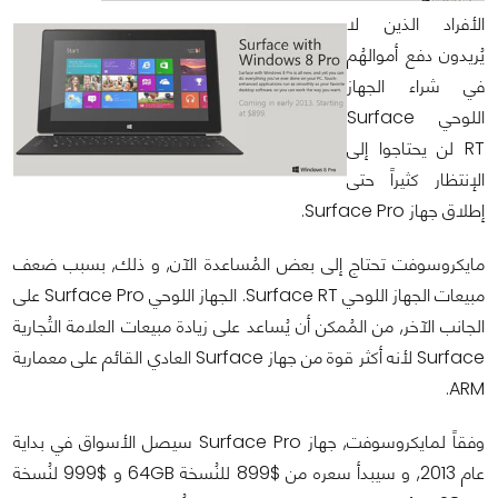
الأفراد الذين لا
يُريدون دفع أموالهُم
في شراء الجهاز
اللوحي Surface
RT لن يحتاجوا إلى
الإنتظار كثيراً حتى
إطلاق جهاز Surface Pro.
مايكروسوفت تحتاج إلى بعض المُساعدة الآن, و ذلك, بسبب ضعف
مبيعات الجهاز اللوحي Surface RT. الجهاز اللوحي Surface Pro على
الجانب الآخر, من المُمكن أن يُساعد على زيادة مبيعات العلامة التُجارية
Surface لأنه أكثر قوة من جهاز Surface العادي القائم على معمارية
ARM.
وفقاً لمايكروسوفت, جهاز Surface Pro سيصل الأسواق في بداية
عام 2013, و سيبدأ سعره من $899 للنُسخة 64GB و $999 لنُسخة