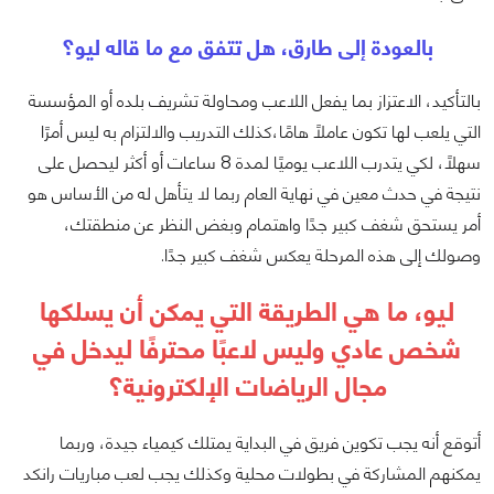
بالعودة إلى طارق، هل تتفق مع ما قاله ليو؟
بالتأكيد، الاعتزاز بما يفعل اللاعب ومحاولة تشريف بلده أو المؤسسة
التي يلعب لها تكون عاملًا هامًا،كذلك التدريب والالتزام به ليس أمرًا
سهلًا، لكي يتدرب اللاعب يوميًا لمدة 8 ساعات أو أكثر ليحصل على
نتيجة في حدث معين في نهاية العام ربما لا يتأهل له من الأساس هو
أمر يستحق شغف كبير جدًا واهتمام وبغض النظر عن منطقتك،
وصولك إلى هذه المرحلة يعكس شغف كبير جدًا.
ليو، ما هي الطريقة التي يمكن أن يسلكها
شخص عادي وليس لاعبًا محترفًا ليدخل في
مجال الرياضات الإلكترونية؟
أتوقع أنه يجب تكوين فريق في البداية يمتلك كيمياء جيدة، وربما
يمكنهم المشاركة في بطولات محلية وكذلك يجب لعب مباريات رانكد