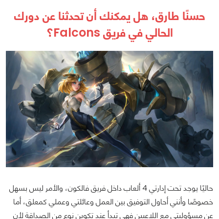
حسنًا طارق، هل يمكنك أن تحدثنا عن دورك
الحالي في فريق Falcons؟
حاليًا يوجد تحت إدارتي 4 ألعاب داخل فريق فالكون، والأمر ليس بسهل
خصوصًا وأنني أحاول التوفيق بين العمل وعائلتي وعملي كمعلق، أما
عن مسؤوليتي مع اللاعبين فهي تبدأ عند تكوين نوع من الصداقة لأن