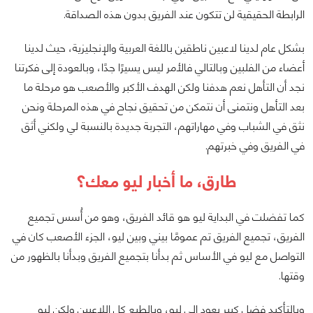
الرابطة الحقيقية لن تتكون عند الفريق بدون هذه الصداقة.
بشكل عام لدينا لاعبين ناطقين باللغة العربية والإنجليزية، حيث لدينا
أعضاء من الفلبين وبالتالي فالأمر ليس يسيرًا جدًا، وبالعودة إلى فكرتنا
نجد أن التأهل نعم هدفنا ولكن الهدف الأكبر والأصعب هو مرحلة ما
بعد التأهل ونتمنى أن نتمكن من تحقيق نجاح في هذه المرحلة ونحن
نثق في الشباب وفي مهاراتهم، التجربة جديدة بالنسبة لي ولكني أثق
في الفريق وفي خبرتهم.
طارق، ما أخبار ليو معك؟
كما تفضلت في البداية ليو هو قائد الفريق، وهو من أُسس تجميع
الفريق، تجميع الفريق تم عمومًا بيني وبين ليو، الجزء الأصعب كان في
التواصل مع ليو في الأساس ثم بدأنا بتجميع الفريق وبدأنا بالظهور من
وقتها.
وبالتأكيد فضل كبير يعود إلى ليو، وبالطبع كل اللاعبين ولكن ليو