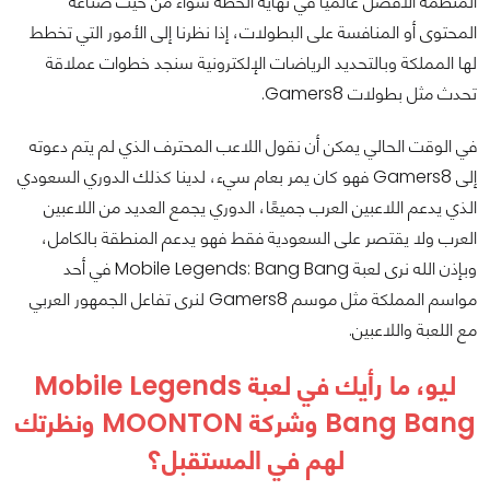
المنظمة الأفضل عالميًا في نهاية الخطة سواء من حيث صناعة
المحتوى أو المنافسة على البطولات، إذا نظرنا إلى الأمور التي تخطط
لها المملكة وبالتحديد الرياضات الإلكترونية سنجد خطوات عملاقة
تحدث مثل بطولات Gamers8.
في الوقت الحالي يمكن أن نقول اللاعب المحترف الذي لم يتم دعوته
إلى Gamers8 فهو كان يمر بعام سيء، لدينا كذلك الدوري السعودي
الذي يدعم اللاعبين العرب جميعًا، الدوري يجمع العديد من اللاعبين
العرب ولا يقتصر على السعودية فقط فهو يدعم المنطقة بالكامل،
وبإذن الله نرى لعبة Mobile Legends: Bang Bang في أحد
مواسم المملكة مثل موسم Gamers8 لنرى تفاعل الجمهور العربي
مع اللعبة واللاعبين.
ليو، ما رأيك في لعبة Mobile Legends
Bang Bang وشركة MOONTON ونظرتك
لهم في المستقبل؟