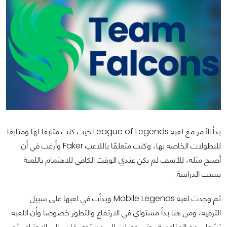
بدأ الأمر مع لعبة League of Legends حيث كنت متابعًا لها ومتابعًا
للبطولات الخاصة بها، وكنت متعلقًا باللاعب Faker وأرغب في أن
أصبح مثله، للأسف لم يكن عندي الوقت الكافي للاهتمام باللعبة
بسبب الدراسة.
ثم وجدت لعبة Mobile Legends وبدأت في لعبها على سبيل
الترفيه، ومن هنا بدأ مستواي في الارتفاع والتطور خصوصًا وأن اللعبة
تشعل روح المنافسة، حتى وصلت إلى مستوى قارب إلى الاحتراف ثم