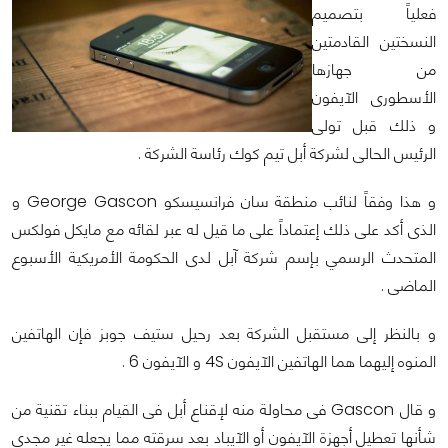
فعلياً بتصميم
النسختين القادمتين
من جهازها
الأسطورى الآيفون
و ذلك قبل تولى
الرئيس الحالى لشركة أبل تيم كوك رئاسة الشركة .
و هذا وفقاً لنائب منطقة سان فرانسيسكو George Gascon و
الذى أكد على ذلك إعتماداً على ما قيل له عبر لقائه مع مايكل فولكس
المتحدث الرسمي بإسم شركة آبل لدى الحكومة الأمريكية الأسبوع
الماضى .
و بالنظر إلى مستقبل الشركة بعد رحيل ستيف جوبز فإن الهاتفين
المنوه إليهما هما الهاتفين الآيفون 4S و الآيفون 6 .
و قال Gascon فى محاولة منه لإقناع أبل فى القيام ببناء تقنية من
شأنها تعطيل أجهزة الآيفون أو الآيباد بعد سرقته مما يجعله غير مجدى