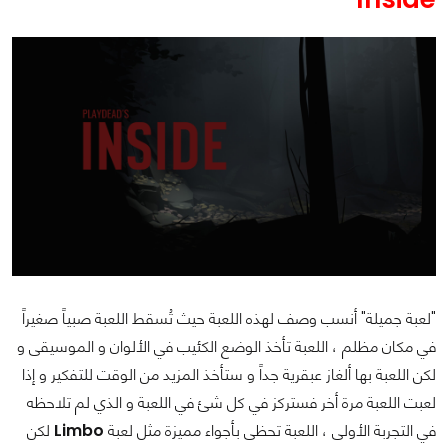
"لعبة جميلة" أنسب وصف لهذه اللعبة حيث تُسقط اللعبة صبياً صغيراً
في مكان مظلم ، اللعبة تأخذ الوضع الكئيب في الألوان و الموسيقى و
لكن اللعبة بها ألغاز عبقرية جداً و ستأخذ المزيد من الوقت للتفكير و إذا
لعبت اللعبة مرة أخر فستركز في كل شئ في اللعبة و الذي لم تلاحظه
في التجربة الأولى ، اللعبة تحظى بأجواء مميزة مثل لعبة
Limbo
لكن