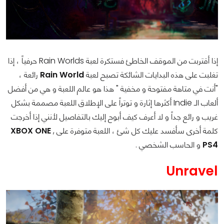
إذا أقتربت من الموقف الخاطئ فستكرة لعبة Rain Worlds حرفياً ، إذا
تغلبت على هذه البدايات الشائكة تصبح لعبة
Rain World
رائعة ،
"أنت في متاهة مفتوحة و مخفية " هذا هو عالم اللعبة و هي من أفضل
ألعاب الـ Indie أكثرها إثارة و توتراً على الإطلاق اللعبة مصممة بشكل
غريب و رائع جداً و لا أعرف كيف أبوح إليك بالتفاصيل لأنني إذا أخرجت
كلمة أخرى سأفسد عليك كل شئ ، اللعبة متوفرة على
,
XBOX ONE
PS4
و الحاسب الشخصي .
Unravel