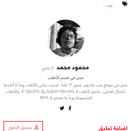
توب
محمود محمد
8 متابع
محرر في قسم الألعاب
محرر في موقع عرب هاردوير. عمري 17 عاماً، كرست حياتي للألعاب وها أنا أتخذها
كمجال لعملي.. عاشق لألعاب الـ Super Heroes والـ E-Sports، والألعاب
المصبوغة نوعاً ما بعنصر الـ RPG.
اضافة تعليق
تسجيل الدخول