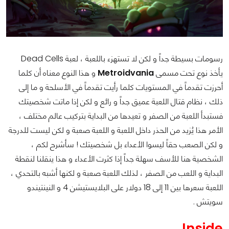
رسومات بسيطة جداً و لكن لا تستهزء باللعبة ، لعبة Dead Cells
يأخذ نوع تحت مسمى
Metroidvania
و هذا النوع معناه أن كلما
أحرزت تقدماً في المستويات كلما رأيت تقدماً في الأسلحة و ما إلى
ذلك ، نظام قتال اللعبة عميق جداً و رائع و لكن إذا ماتت شخصيتك
فستبدأ اللعبة من الصفر و تعيدها من البداية بتركيب عالم مختلف ،
الأمر هذا يُزيد من الحذر داخل اللعبة و اللعبة صعبة و لكن ليست للدرجة
و لكن الصعب حقاً ليسوا الأعداء بل شخصيتك ! سأشرح لكم ،
الشخصية هنا للأسف سهلة جداً إذا كثرت الأعداء و هذا ينقلنا لنقطة
البداية و اللعب من الصفر ، لذلك اللعبة صعبة و لكنها أشبه بالتحدي ،
اللعبة سعرها بين 11 إلى 18 دولار على البلايستيشن 4 و النينتيندو
سويتش .
Inside