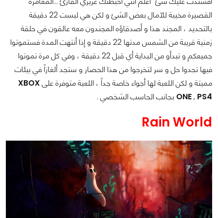
أفستدت عليك شئ" أعلم أنني أحبطتك عزيزي القارئ ...المغامرة
القصيرة مخيبة للآمال بعض الشئ و لكن هي ليست 22 دقيقة
بالتحديد ، المجند هذا و أصدقاؤه المجندون معه عالقون في حلقة
زمنية قريبة من الشمس مدتها 22 دقيقة و إذا أنتهت المدة فستموتوا
جميعكم و تبدأو من البداية أي قبل 22 دقيقة ، وفي كل مرة تموتوا
فيها تجدوا حل و سر لتخرجوا من هذا الحصار و ستجد ألغازاً في بيئات
مميتة و لكن اللعبة لها أجواء خاصة جداً ، اللعبة متوفرة على
XBOX
PS4
,
ONE
بجانب الحاسب الشخصي .
Rain World