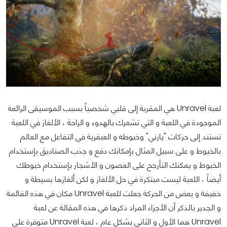
لعبة Unravel هي المقربة إلى قلبي شخصياً بسبب الموسيقى الرائعة
الموجودة في اللعبة و التي تشعرك بالهدوء و الراحة ، الألغاز في اللعبة
تستند إلى حركات "يارني" وخيوطه و العبقرية في التفاعل مع العالم
بالخيوط و على سبيل المثال بإمكانك دفع و جذب الصناديق بإستخدام
الخيوط و يمكنك التأرجح على الغصون و الأشجار بإستخدام خيوطك
أيضاً ، اللعبة ليست مبتكرة في حل الألغاز و لكن ألغازها بسيطة و
خفيفة و بعض من الحركة جعلت للعبة Unravel مكان في هذه القائمة
و الجدير بالذكر أن الأجزاء المراد ذكرها في هذه المقالة عن لعبة
Unravel هما الأول و الثاني بشكل عام ، لعبة Unravel متوفرة على