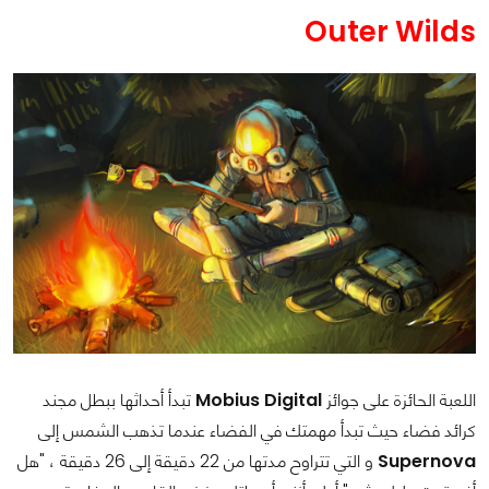
Outer Wilds
اللعبة الحائزة على جوائز
Mobius Digital
تبدأ أحداثها ببطل مجند
كرائد فضاء حيث تبدأ مهمتك في الفضاء عندما تذهب الشمس إلى
Supernova
و التي تتراوح مدتها من 22 دقيقة إلى 26 دقيقة ، "هل