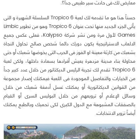
معارض لك فى حادث سير طبيعى جداً؟.
حسناً هذا هو ما تقدمه لك لعبة Tropico 6 السلسلة الشهيرة و التى
يأتى الجزء الجديد منها تحت عنوان Tropico 6 وهو من تطوير Limbic
Games لأول مرة ومن نشر شركة Kalypso، فعلى عكس جميع
الالعاب الاستراتيجية يكون دورك دائما شخص صالح تحاول النجاة
بشعبك من كارثة معينة او الفوز فى الحرب التى يخوضها شعبك أو حتى
محاولة بناء مدينة مزدهرة يعيش أفرادها بسعادة داخلها، ولكن لعبة
Tropico 6 تقدم لك تجربة الرئيس الديكتاتور من خلال عدد كبير جداً
من الخيارات والتفاصيل الموجودة فى اللعبة فيمكنك إصدار مجموعة
من القوانين الديكتاتورية أو يمكنك غسل أدمغة شعبك من خلال
وسائل الإعلام أو ترويعهم من خلال البوليس السرى أو القيام
بالصفقات المشبوهة مع الدول الكبرى لكى تحميك وبالطبع يمكنك
أيضاً تزوير الانتخابات.