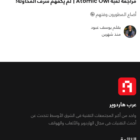
مراجعة لعبة Atomic Owl | لم يكفهم شرف المحاولة!
أضاع المطورون وقتهم 🤪
بقلم يوسف عبود
منذ شهرين
عرب هاردوير
واحد من أكبر المجتمعات التقنية فى الشرق الأوسط تتحدث عن
أحدث التقنيات فى مجال الهاردوير والألعاب والهواتف
القائمة