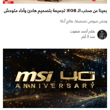
بعيدًا عن صخب الـ RGB: تجميعة بتصميم هادئ وأداء متوحش
وحش مروض تصميمًا، هائج أداءً!
بقلم أحمد صفوت
منذ 3 أيام